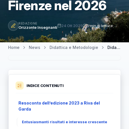
Firenze nel 2026
REDAZIONE
24 Ott 2025
5 min di lettura
Orizzonte Insegnanti
Home
News
Didattica e Metodologie
Didacta Trentino: grande successo a Riva del Garda e appuntamento a Firenze nel 2026
INDICE CONTENUTI
Resoconto dell’edizione 2023 a Riva del
Garda
Entusiasmanti risultati e interesse crescente