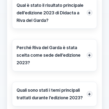
Qual è stato il risultato principale
+
dell’edizione 2023 di Didacta a
Riva del Garda?
L’evento ha attirato circa 8.000
presenze di personale scolastico,
consolidando il ruolo di Didacta Italia
Perché Riva del Garda è stata
come uno dei principali appuntamenti
+
scelta come sede dell’edizione
nazionali sulle innovazioni nel sistema
2023?
educativo, con il Trentino come
Perché il Trentino ha rappresentato
protagonista assoluto.
un modello di innovazione educativa
e organizzativa, permettendo di
Quali sono stati i temi principali
+
approfondire le esperienze di piccole
trattati durante l’edizione 2023?
scuole e di tessere collaborazioni di
Si è concentrata sull’innovazione