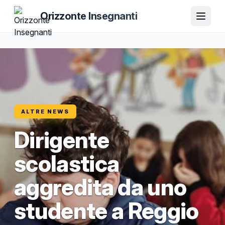
Orizzonte Insegnanti
ALTRE NEWS
Dirigente
scolastica
aggredita da uno
studente a Reggio