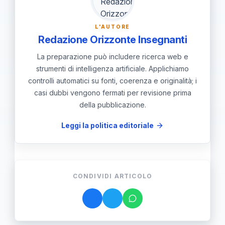
Chiamare soccorsi se necessario;
Documentare l'evento; Fornire
L'AUTORE
supporto psicologico e
Redazione Orizzonte Insegnanti
comunicazione trasparente a famiglie
La preparazione può includere ricerca web e
e istituzioni.
strumenti di intelligenza artificiale. Applichiamo
controlli automatici su fonti, coerenza e originalità; i
casi dubbi vengono fermati per revisione prima
della pubblicazione.
Leggi la politica editoriale
CONDIVIDI ARTICOLO