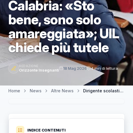
Calabria: «Sto
bene, sono solo
amareggiata»; UIL
chiede più tutele
REDAZIONE
18 Mag 2026
4 min di lettura
Orizzonte Insegnanti
Home
News
Altre News
Dirigente scolastica aggredita da uno studente a Reggio Calabria: «Sto bene, sono solo amareggiata»; UIL chiede più tutele
INDICE CONTENUTI