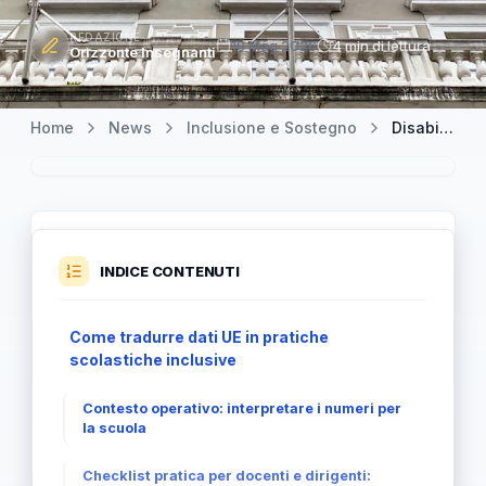
REDAZIONE
18 Mag 2026
4 min di lettura
Orizzonte Insegnanti
Home
News
Inclusione e Sostegno
Disabilità, scuola, alloggio e spazi pubblici nell’UE e in Italia nel 2024
INDICE CONTENUTI
Come tradurre dati UE in pratiche
scolastiche inclusive
Contesto operativo: interpretare i numeri per
la scuola
Checklist pratica per docenti e dirigenti: