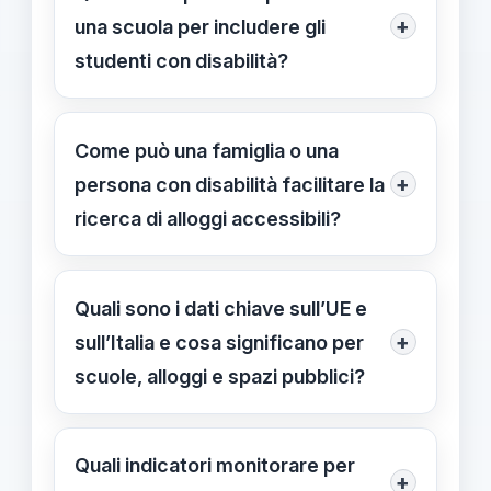
+
una scuola per includere gli
studenti con disabilità?
Mettere in pratica un piano di
accessibilità che verifichi edifici,
Come può una famiglia o una
strumenti digitali e materiali didattici.
+
persona con disabilità facilitare la
Applicare strategie didattiche
ricerca di alloggi accessibili?
inclusive, tempi adeguati e valutazioni
Fornire informazioni chiare su alloggi
personalizzate. Garantire
accessibili e servizi locali. Richiedere
Quali sono i dati chiave sull’UE e
comunicazione chiara e coinvolgere
supporto agli sportelli territoriali e ai
+
sull’Italia e cosa significano per
famiglie e servizi territoriali nel
servizi sociali per orientamento e
scuole, alloggi e spazi pubblici?
processo di supporto.
pratiche. Coordinarsi con la scuola
In UE la discriminazione percepita tra
per strumenti di supporto all’alloggio
persone con disabilità è circa il
Quali indicatori monitorare per
e all’accesso ai servizi pubblici.
+
doppio rispetto al resto della