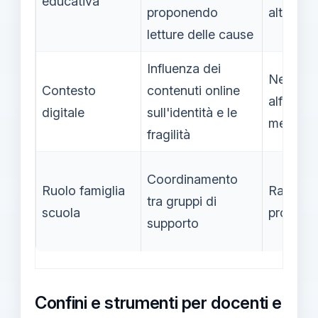
educativa
proponendo
altre cla
letture delle cause
Influenza dei
Necessit
Contesto
contenuti online
alfabeti
digitale
sull'identità e le
mediati
fragilità
Coordinamento
Ruolo famiglia
Rafforza 
tra gruppi di
scuola
protezio
supporto
Confini e strumenti per docenti e