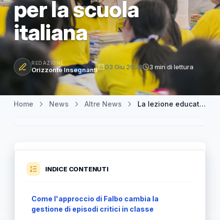
per la scuola
italiana
REDAZIONE
03 Giu 2026
3 min di lettura
Orizzonte Insegnanti
Home
News
Altre News
La lezione educativa di Sergio Falbo: ascolto, cura e responsabilità per la scuola italiana
INDICE CONTENUTI
Come l'approccio di Falbo cambia la
gestione di episodi critici in classe