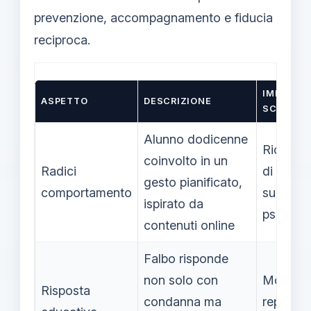
prevenzione, accompagnamento e fiducia
reciproca.
IMPATTO
ASPETTO
DESCRIZIONE
SCUOLA
Alunno dodicenne
Richiede
coinvolto in un
Radici
di conte
gesto pianificato,
comportamento
support
ispirato da
psicolog
contenuti online
Falbo risponde
non solo con
Modello
Risposta
condanna ma
replicabi