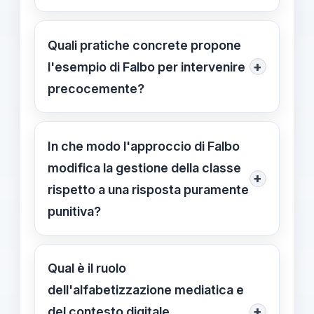
Segnali di fragilità emotiva o
comportamenti complessi che
Quali pratiche concrete propone
potrebbero derivare da contesto
+
l'esempio di Falbo per intervenire
familiare o digitale richiedono un
precocemente?
ascolto attento. Falbo propone di
Osservazione mirata, ascolto attivo e
partire dall'analisi delle cause e dalla
coinvolgimento di referenti di
In che modo l'approccio di Falbo
persona dietro l'azione, non dalla
supporto, inclusa la famiglia.
modifica la gestione della classe
colpa.
+
Interventi personalizzati mirano a
rispetto a una risposta puramente
ricostruire fiducia e senso di
punitiva?
appartenenza.
L'approccio privilegia il contesto e la
persona, offrendo una gestione della
Qual è il ruolo
classe meno sanzionatoria e più
dell'alfabetizzazione mediatica e
orientata al recupero e alla crescita.
+
del contesto digitale