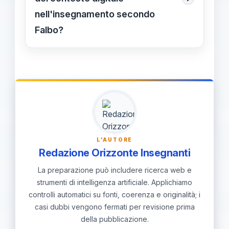
nell'insegnamento secondo
Falbo?
La dimensione digitale è centrale:
occorre alfabetizzazione mediatica e
percorsi che sviluppino pensiero
critico e consapevolezza online. Le
pratiche includono l'integrazione di
percorsi digitali in aula.
L'AUTORE
Redazione Orizzonte Insegnanti
La preparazione può includere ricerca web e
strumenti di intelligenza artificiale. Applichiamo
controlli automatici su fonti, coerenza e originalità; i
casi dubbi vengono fermati per revisione prima
della pubblicazione.