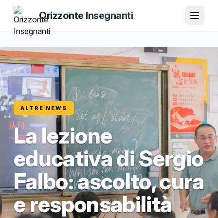
Orizzonte Insegnanti
ALTRE NEWS
La lezione
educativa di Sergio
Falbo: ascolto, cura
e responsabilità