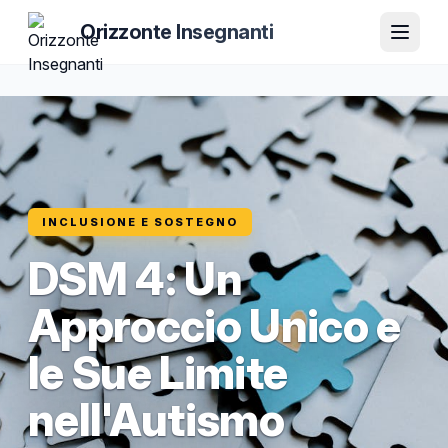
Orizzonte Insegnanti
INCLUSIONE E SOSTEGNO
DSM 4: Un
Approccio Unico e
le Sue Limite
nell'Autismo