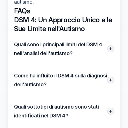
autismo.
FAQs
DSM 4: Un Approccio Unico e le
Sue Limite nell'Autismo
Quali sono i principali limiti del DSM 4
+
nell'analisi dell'autismo?
Il DSM 4 ha presentato diversi limiti, tra
cui la sottovalutazione della varietà di
Come ha influito il DSM 4 sulla diagnosi
+
forme di autismo, rigidità nei criteri
dell'autismo?
diagnostici e insufficiente focalizzazione
Il DSM 4 ha rappresentato un importante
sulle esperienze individuali. Questi aspetti
riferimento per la diagnosi dell'autismo,
Quali sottotipi di autismo sono stati
hanno reso difficile una diagnosi accurata
+
stabilendo criteri che hanno facilitato
identificati nel DSM 4?
e un supporto adeguato per gli individui
l'identificazione dei disturbi. Tuttavia, la
Il DSM 4 ha identificato tre principali