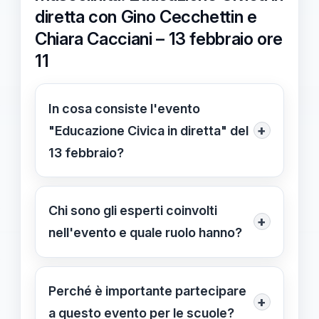
diretta con Gino Cecchettin e
Chiara Cacciani – 13 febbraio ore
11
In cosa consiste l'evento
+
"Educazione Civica in diretta" del
13 febbraio?
È un evento in diretta dedicato a
studenti e insegnanti, con interventi
Chi sono gli esperti coinvolti
+
di esperti come Gino Cecchettin e
nell'evento e quale ruolo hanno?
Chiara Cacciani, volto a sensibilizzare
Intervengono Chiara Cacciani e Gino
sui temi di violenza di genere e
Cecchettin, riconosciuti nel settore,
Perché è importante partecipare
modelli di mascolinità.
+
per approfondire temi come la
a questo evento per le scuole?