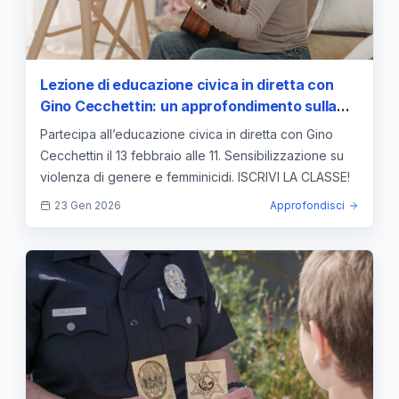
Lezione di educazione civica in diretta con
Gino Cecchettin: un approfondimento sulla
violenza di genere e i femminicidi - 13 febbraio
Partecipa all’educazione civica in diretta con Gino
alle 11, iscrivi la tua classe
Cecchettin il 13 febbraio alle 11. Sensibilizzazione su
violenza di genere e femminicidi. ISCRIVI LA CLASSE!
23 Gen 2026
Approfondisci