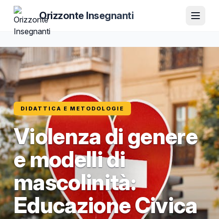
Orizzonte Insegnanti
DIDATTICA E METODOLOGIE
Violenza di genere
e modelli di
mascolinità:
Educazione Civica