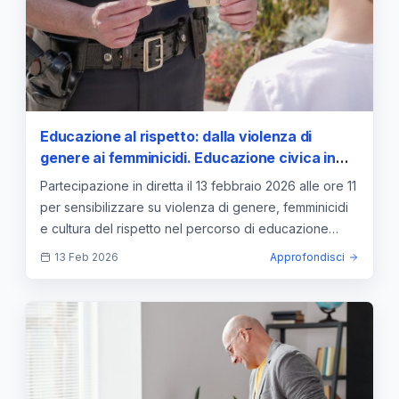
Educazione al rispetto: dalla violenza di
genere ai femminicidi. Educazione civica in
diretta con Gino Cecchettin – DIRETTA ore 11
Partecipazione in diretta il 13 febbraio 2026 alle ore 11
— approfondimento e guida
per sensibilizzare su violenza di genere, femminicidi
e cultura del rispetto nel percorso di educazione
civica.
13 Feb 2026
Approfondisci