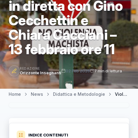
in diretta con Gino
Cecchettin e
Chiara Cacciani –
13 febbraio ore 11
REDAZIONE
02 Feb 2026
7 min di lettura
Orizzonte Insegnanti
Home
News
Didattica e Metodologie
Violenza di genere e modelli di mascolinità: Educazione Civica in diretta con Gino Cecchettin e Chiara Cacciani – 13 febbraio ore 11
INDICE CONTENUTI