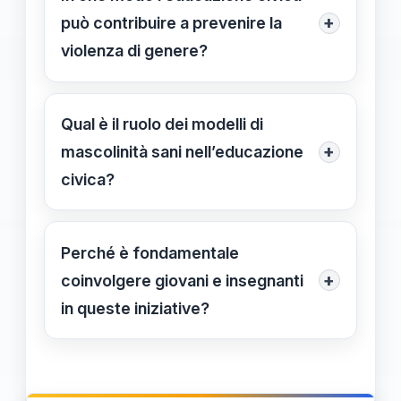
multimediali e laboratori pratici per
+
può contribuire a prevenire la
favorire comprensione, empatia e
violenza di genere?
sensibilizzazione.
L’educazione civica aiuta a sviluppare
consapevolezza, empatia e rispetto
Qual è il ruolo dei modelli di
delle diversità, contrastando
+
mascolinità sani nell’educazione
stereotipi e comportamenti violenti fin
civica?
dalla giovane età.
Promuovono empatia, responsabilità
e rispetto, contribuendo a smantellare
Perché è fondamentale
stereotipi di genere tossici e
+
coinvolgere giovani e insegnanti
prevenendo comportamenti violenti.
in queste iniziative?
Per creare una cultura di rispetto e
parità, sviluppare sensibilità critica e
formare cittadini consapevoli capaci