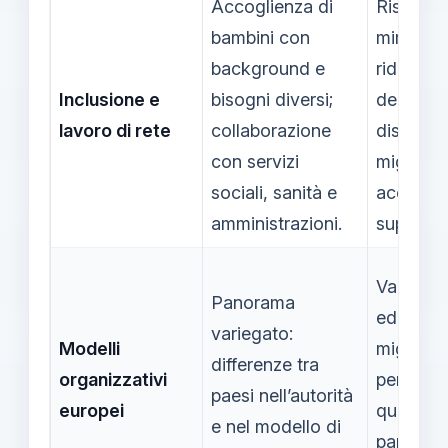
Accoglienza di
Risorse
bambini con
mirate,
background e
riduzion
Inclusione e
bisogni diversi;
delle
lavoro di rete
collaborazione
disparità
con servizi
miglior
sociali, sanità e
accesso
amministrazioni.
supporti.
Valorizz
Panorama
educator
variegato:
Modelli
migliora 
differenze tra
organizzativi
percezio
paesi nell’autorità
europei
qualità 
e nel modello di
parte del