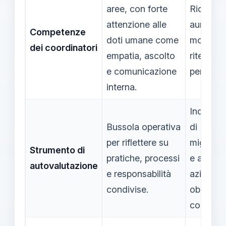
aree, con forte
Riduce s
attenzione alle
aumenta
Competenze
doti umane come
motivazi
dei coordinatori
empatia, ascolto
ritenzion
e comunicazione
personal
interna.
Individu
Bussola operativa
di
per riflettere su
migliora
Strumento di
pratiche, processi
e allinea
autovalutazione
e responsabilità
azioni a
condivise.
obiettivi
comuni.