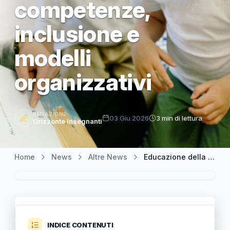
competenze,
inclusione e
modelli
organizzativi
REDAZIONE
03 Giu 2026
3 min di lettura
Orizzonte Insegnanti
Home
News
Altre News
Educazione della prima infanzia e leadership: linee guida europee su competenze, inclusione e modelli organizzativi
INDICE CONTENUTI