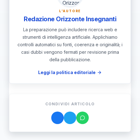
famiglie nei feedback. Avviare cicli di
L'AUTORE
autovalutazione regolari.
Redazione Orizzonte Insegnanti
La preparazione può includere ricerca web e
strumenti di intelligenza artificiale. Applichiamo
controlli automatici su fonti, coerenza e originalità; i
casi dubbi vengono fermati per revisione prima
della pubblicazione.
Leggi la politica editoriale
CONDIVIDI ARTICOLO