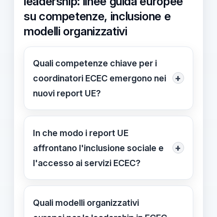
leadership: linee guida europee
su competenze, inclusione e
modelli organizzativi
Quali competenze chiave per i
+
coordinatori ECEC emergono nei
nuovi report UE?
Sette macro-aree, con forte
attenzione alle doti umane come
In che modo i report UE
empatia, ascolto e comunicazione
+
affrontano l'inclusione sociale e
interna. Promuove anche leadership
l'accesso ai servizi ECEC?
distribuita e gestione di processi
Inclusione e lavoro di rete:
collaborativi tra team. Riduce stress,
accoglienza di bambini con
Quali modelli organizzativi
aumenta motivazione e ritenzione del
background e bisogni diversi;