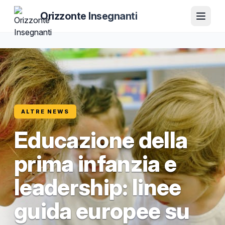
Orizzonte Insegnanti
ALTRE NEWS
Educazione della
prima infanzia e
leadership: linee
guida europee su