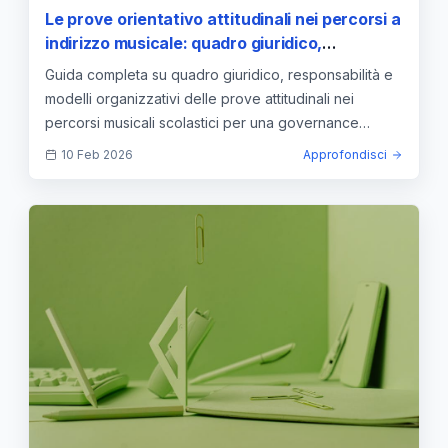
Le prove orientativo attitudinali nei percorsi a
indirizzo musicale: quadro giuridico,
responsabilità dirigenziali e modelli
Guida completa su quadro giuridico, responsabilità e
organizzativi per una governance efficace —
modelli organizzativi delle prove attitudinali nei
approfondimento e guida
percorsi musicali scolastici per una governance
efficace.
10 Feb 2026
Approfondisci