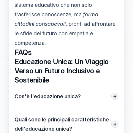
sistema educativo che non solo
trasferisce conoscenze, ma
forma
cittadini consapevoli
, pronti ad affrontare
le sfide del futuro con empatia e
competenza.
FAQs
Educazione Unica: Un Viaggio
Verso un Futuro Inclusivo e
Sostenibile
+
Cos'è l'educazione unica?
L'educazione unica è un approccio che
mira a formare individui completi,
Quali sono le principali caratteristiche
+
preparandoli ad affrontare le sfide sociali,
dell'educazione unica?