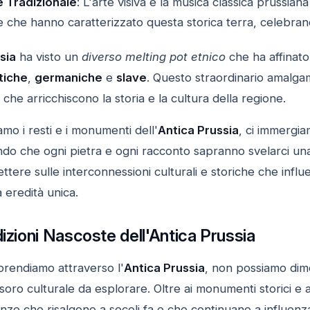
e Tradizionale
: L'arte visiva e la musica classica prussiana
che hanno caratterizzato questa storica terra, celebrando
sia
ha visto un
diverso melting pot etnico
che ha affinato
tiche
,
germaniche
e
slave
. Questo straordinario amalgam
 che arricchiscono la storia e la cultura della regione.
mo i resti e i monumenti dell'
Antica Prussia
, ci immergi
ndo che ogni pietra e ogni racconto sapranno svelarci una
flettere sulle interconnessioni culturali e storiche che infl
 eredità unica.
dizioni Nascoste dell'Antica Prussia
prendiamo attraverso l'
Antica Prussia
, non possiamo dim
oro culturale da esplorare. Oltre ai monumenti storici e al
enze che risalgono a secoli fa e che continuano a influenza