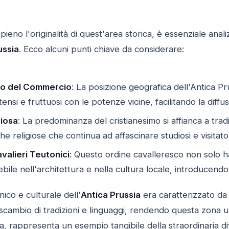
no l'originalità di quest'area storica, è essenziale analiz
ussia
. Ecco alcuni punti chiave da considerare:
ico del Commercio
: La posizione geografica dell'Antica Pru
tensi e fruttuosi con le potenze vicine, facilitando la diffu
giosa
: La predominanza del cristianesimo si affianca a tradi
he religiose che continua ad affascinare studiosi e visitator
avalieri Teutonici
: Questo ordine cavalleresco non solo h
bile nell'architettura e nella cultura locale, introducendo
nico e culturale dell'
Antica Prussia
era caratterizzato da
 scambio di tradizioni e linguaggi, rendendo questa zona u
ta, rappresenta un esempio tangibile della straordinaria di