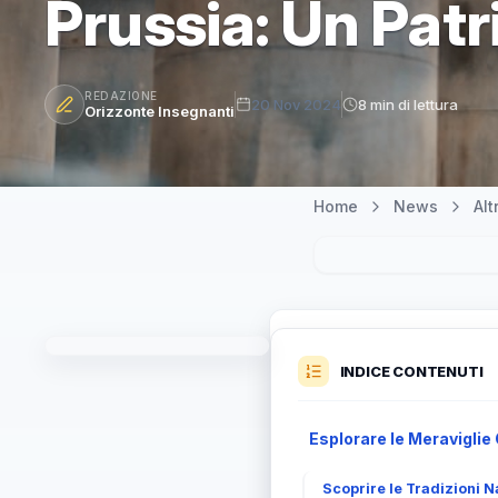
Prussia: Un Pat
REDAZIONE
20 Nov 2024
8 min di lettura
Orizzonte Insegnanti
Home
News
Al
INDICE CONTENUTI
Esplorare le Meraviglie 
Scoprire le Tradizioni N