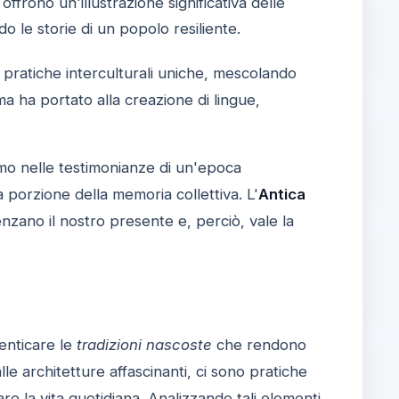
 offrono un'illustrazione significativa delle
 le storie di un popolo resiliente.
 pratiche interculturali uniche, mescolando
a ha portato alla creazione di lingue,
amo nelle testimonianze di un'epoca
 porzione della memoria collettiva. L'
Antica
uenzano il nostro presente e, perciò, vale la
enticare le
tradizioni nascoste
che rendono
le architetture affascinanti, ci sono pratiche
re la vita quotidiana. Analizzando tali elementi,