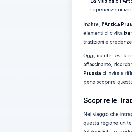
La Musica e l'Art
esperienze umane 
Inoltre, l'
Antica Prus
elementi di civiltà
bal
tradizioni e credenze
Oggi, mentre esploria
affascinante, ricorda
Prussia
ci invita a ri
pena scoprire questa
Scoprire le Tra
Nel viaggio che intra
questa regione un tes
folcloristiche e cred