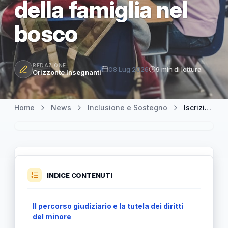
della famiglia nel
bosco
REDAZIONE
08 Lug 2026
9 min di lettura
Orizzonte Insegnanti
Home
News
Inclusione e Sostegno
Iscrizione a scuola come condizione per il ricongiungimento della famiglia nel bosco
INDICE CONTENUTI
Il percorso giudiziario e la tutela dei diritti
del minore