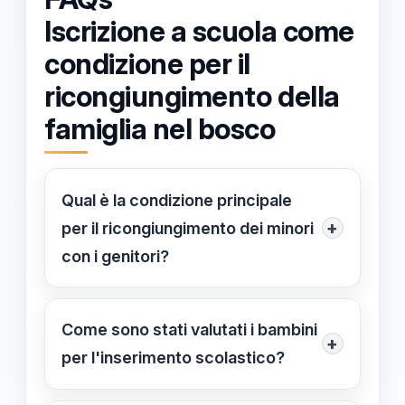
Iscrizione a scuola come
condizione per il
ricongiungimento della
famiglia nel bosco
Qual è la condizione principale
+
per il ricongiungimento dei minori
con i genitori?
Il rientro dei tre bambini presso la
famiglia è strettamente vincolato
Come sono stati valutati i bambini
+
all'iscrizione e alla frequenza regolare
per l'inserimento scolastico?
della scuola pubblica. Questa
I minori hanno superato test di