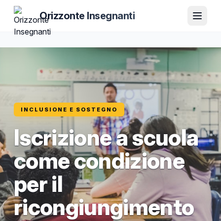
Orizzonte Insegnanti
INCLUSIONE E SOSTEGNO
Iscrizione a scuola
come condizione
per il
ricongiungimento