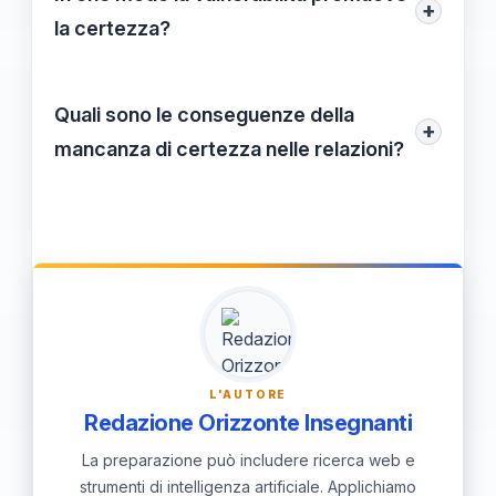
+
Esprime la nostra fiducia nella relazione e
la certezza?
il desiderio di costruire un legame
Mostrare vulnerabilità incoraggia
autentico.
l'apertura e il reciproco supporto. Quando
Quali sono le conseguenze della
+
siamo disposti a condividere le nostre
mancanza di certezza nelle relazioni?
esperienze e sentimenti, costruiamo
La mancanza di certezza può portare a
legami più profondi e significativi.
incomprensioni, conflitti e relazioni
superficiali. Può creare un ambiente di
sfiducia che ostacola l'intimità e la
comunicazione aperta.
L'AUTORE
Redazione Orizzonte Insegnanti
La preparazione può includere ricerca web e
strumenti di intelligenza artificiale. Applichiamo