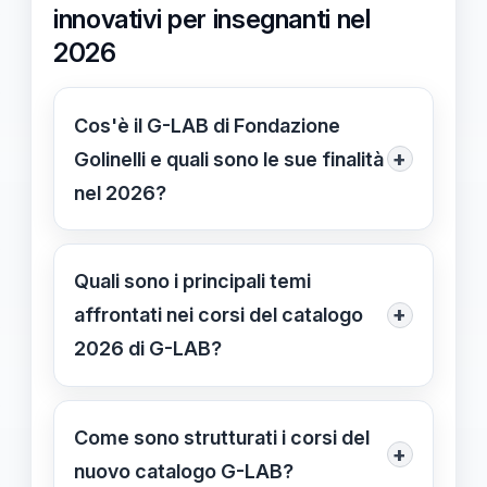
innovativi per insegnanti nel
2026
Cos'è il G-LAB di Fondazione
+
Golinelli e quali sono le sue finalità
nel 2026?
Il G-LAB di Fondazione Golinelli è un
percorso formativo innovativo che
Quali sono i principali temi
nel 2026 propone corsi rivolti a
+
affrontati nei corsi del catalogo
insegnanti su STEAM, tecnologie
2026 di G-LAB?
emergenti e pratiche didattiche
I corsi trattano di calcolo mentale,
avanzate, con focus su inclusività e
intelligenza artificiale, logica degli
Come sono strutturati i corsi del
innovazione.
+
algoritmi e microscopia, sviluppando
nuovo catalogo G-LAB?