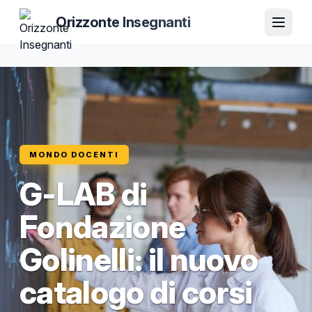
Orizzonte Insegnanti
MONDO DOCENTI
G-LAB di
Fondazione
Golinelli: il nuovo
catalogo di corsi