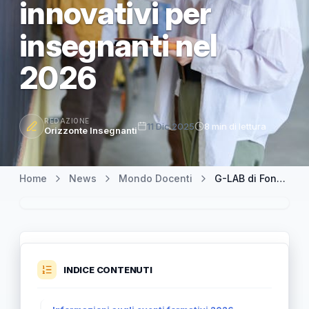
innovativi per
insegnanti nel
2026
REDAZIONE
11 Dic 2025
8 min di lettura
Orizzonte Insegnanti
Home
News
Mondo Docenti
G-LAB di Fondazione Golinelli: il nuovo catalogo di corsi innovativi per insegnanti nel 2026
INDICE CONTENUTI