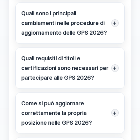
L’evento si svolge in diretta streaming
venerdì 27 febbraio alle 14:30, con
Quali sono i principali
approfondimenti sulle novità GPS
+
cambiamenti nelle procedure di
2026 e l’opportunità di porre
aggiornamento delle GPS 2026?
domande direttamente agli esperti
Le procedure sono più digitalizzate e
come Craparo.
semplificate, con istruzioni dettagliate
Quali requisiti di titoli e
sulla piattaforma del Ministero, e
+
certificazioni sono necessari per
richiedono l’aggiornamento di titoli,
partecipare alle GPS 2026?
servizi e certificazioni prima della
È necessario possedere titoli di
scadenza.
studio validi, certificazioni
Come si può aggiornare
informatiche riconosciute e altri
+
correttamente la propria
requisiti specifici, come indicato nelle
posizione nelle GPS 2026?
FAQ ufficiali del Ministero, aggiornati
Accedi alla piattaforma ufficiale,
al 2026.