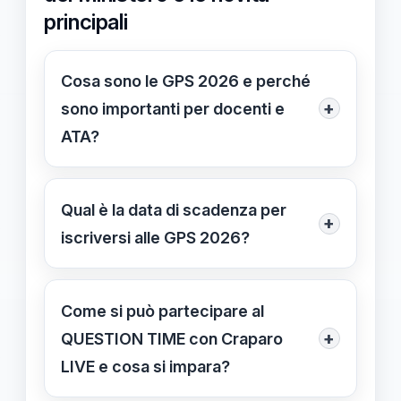
principali
Cosa sono le GPS 2026 e perché
+
sono importanti per docenti e
ATA?
Le GPS 2026 sono le Graduatorie
Provinciali per le Supplenze, strumenti
Qual è la data di scadenza per
+
fondamentali per l’assegnazione di
iscriversi alle GPS 2026?
incarichi temporanei nel sistema
La scadenza per l’iscrizione alle GPS
scolastico, aggiornate nel 2026 con
2026 è il 16 marzo 2026, data entro
Come si può partecipare al
nuove procedure e requisiti.
cui devono essere presentate e
+
QUESTION TIME con Craparo
aggiornate le domande online.
LIVE e cosa si impara?