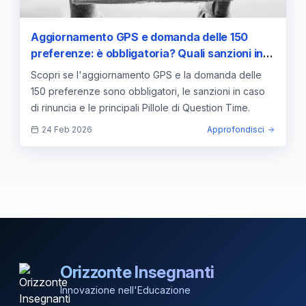
Aggiornamento GPS e domanda delle 150
preferenze: è obbligatoria? Quali sanzioni in
caso di rinuncia? Pillole di Question Time —
Scopri se l'aggiornamento GPS e la domanda delle
approfondimento e guida
150 preferenze sono obbligatori, le sanzioni in caso
di rinuncia e le principali Pillole di Question Time.
24 Feb 2026
Approfondisci
Orizzonte Insegnanti
Innovazione nell'Educazione