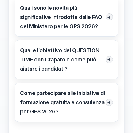
verifica i dati e inserisci eventuali
Quali sono le novità più
nuovi titoli o certificazioni, seguendo i
+
significative introdotte dalle FAQ
tutorial e le istruzioni del Ministero
del Ministero per le GPS 2026?
prima della scadenza del 16 marzo
Le principali novità riguardano
2026.
procedure più digitalizzate, requisiti
Qual è l’obiettivo del QUESTION
aggiornati, criteri di valutazione dei
+
TIME con Craparo e come può
titoli e le modalità di presentazione
aiutare i candidati?
delle domande più semplici e
L’obiettivo è chiarire dubbi,
trasparenti.
approfondire le novità e rispondere in
Come partecipare alle iniziative di
tempo reale alle domande dei
+
formazione gratuita e consulenza
partecipanti, aiutando i candidati a
per GPS 2026?
prepararsi al meglio per le iscrizioni e
Puoi partecipare a webinar e sessioni
gli aggiornamenti.
di consulenza gratuite organizzate