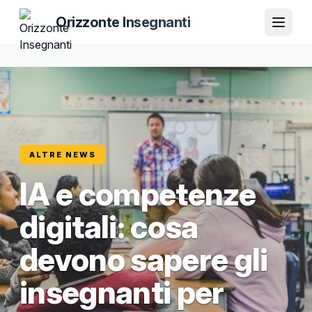
Orizzonte Insegnanti
ALTRE NEWS
IA e competenze
digitali: cosa
devono sapere gli
insegnanti per