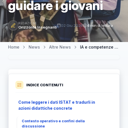
guidare i giovani
REDAZIONE
02 Giu 2026
4 min di lettura
Orizzonte Insegnanti
Home
News
Altre News
IA e competenze digitali: cosa devono sapere gli insegnanti per guidare i giovani
INDICE CONTENUTI
Come leggere i dati ISTAT e tradurli in
azioni didattiche concrete
Contesto operativo e confini della
discussione