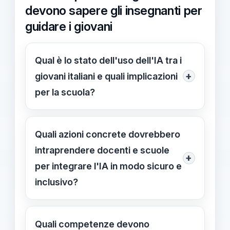
devono sapere gli insegnanti per
guidare i giovani
Qual è lo stato dell'uso dell'IA tra i
+
giovani italiani e quali implicazioni
per la scuola?
Tra i 14-19 anni, 51,2% hanno già
usato IA Generativa; le ragazze
Quali azioni concrete dovrebbero
53,3% vs maschi 49,1%. Questo
intraprendere docenti e scuole
+
segnala che l'IA è già presente tra gli
per integrare l'IA in modo sicuro e
studenti e richiede alfabetizzazione
inclusivo?
critica e norme etiche integrate nella
Definire obiettivi chiari e misurabili per
didattica.
l'uso dell'IA; l'IA deve supportare la
Quali competenze devono