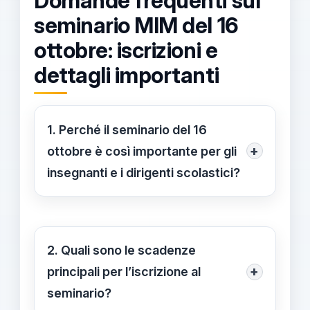
Domande frequenti sul
seminario MIM del 16
ottobre: iscrizioni e
dettagli importanti
1. Perché il seminario del 16
+
ottobre è così importante per gli
insegnanti e i dirigenti scolastici?
Il seminario rappresenta
un'importante occasione di
aggiornamento professionale,
2. Quali sono le scadenze
focalizzandosi sul ruolo della cultura
+
principali per l’iscrizione al
classica nell'educazione moderna.
seminario?