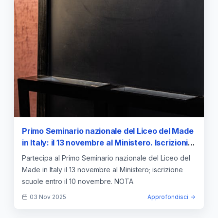
Primo Seminario nazionale del Liceo del Made
in Italy: il 13 novembre al Ministero. Iscrizioni
scuole entro il 10. NOTA — approfondimento e
Partecipa al Primo Seminario nazionale del Liceo del
guida
Made in Italy il 13 novembre al Ministero; iscrizione
scuole entro il 10 novembre. NOTA
03 Nov 2025
Approfondisci