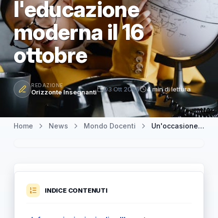
l'educazione
moderna il 16
ottobre
REDAZIONE
03 Ott 2025
4 min di lettura
Orizzonte Insegnanti
Home
News
Mondo Docenti
Un'occasione imperdibile: seminario MIM sul mondo classico e l'educazione moderna il 16 ottobre
INDICE CONTENUTI