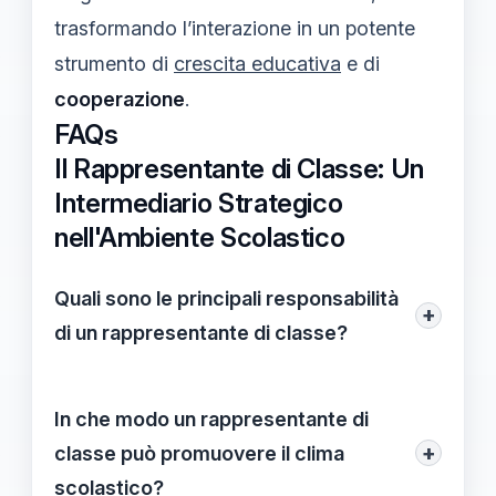
trasformando l’interazione in un potente
strumento di
crescita educativa
e di
cooperazione
.
FAQs
Il Rappresentante di Classe: Un
Intermediario Strategico
nell'Ambiente Scolastico
Quali sono le principali responsabilità
+
di un rappresentante di classe?
Le principali responsabilità di un
rappresentante di classe includono la
In che modo un rappresentante di
promozione della comunicazione tra
+
classe può promuovere il clima
studenti e insegnanti, l'incoraggiamento al
scolastico?