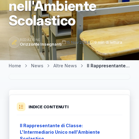
nell'Ambiente
Scolastico
REDAZIONE
15 Nov 2024
9 min di lettura
Orizzonte Insegnanti
Home
News
Altre News
Il Rappresentante di Classe: Un Intermediario Strategico nell'Ambiente Scolastico
INDICE CONTENUTI
Il Rappresentante di Classe:
L'Intermediario Unico nell'Ambiente
Scolastico