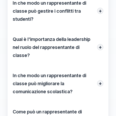
abilità comunicative, capacità di ascolto
In che modo un rappresentante di
attivo, mediazione efficace e una buona
+
classe può gestire i conflitti tra
empatia per comprendere e rappresentare
studenti?
le esigenze degli studenti.
Il rappresentante può gestire i conflitti
ascoltando entrambe le parti, facilitando
Qual è l'importanza della leadership
una discussione aperta e trovando
+
nel ruolo del rappresentante di
soluzioni che siano accettabili per tutti,
classe?
mantenendo sempre un clima di rispetto.
La leadership è fondamentale per un
rappresentante di classe perché guida le
In che modo un rappresentante di
interazioni tra studenti e insegnanti,
+
classe può migliorare la
stimola il coinvolgimento e contribuisce a
comunicazione scolastica?
formare un clima scolastico positivo e
Può migliorare la comunicazione
collaborativo.
instaurando canali chiari per il dialogo,
Come può un rappresentante di