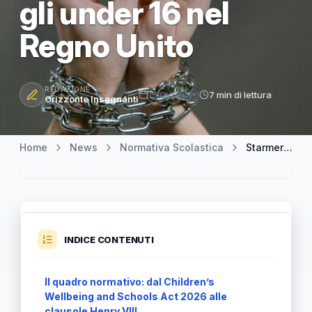
gli under 16 nel
Regno Unito
REDAZIONE
15 Giu 2026
7 min di lettura
Orizzonte Insegnanti
Home
News
Normativa Scolastica
Starmer combatte la dipendenza digitale con il divieto social per gli under 16 nel Regno Unito
INDICE CONTENUTI
Il quadro normativo: dal Children’s
Wellbeing and Schools Act 2026 alle
clausole Henry VIII