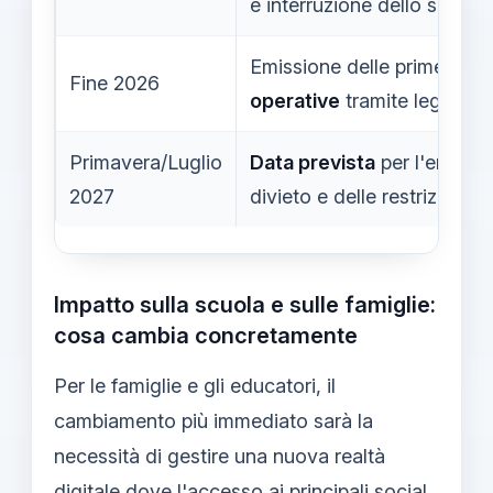
e interruzione dello scrollin
Emissione delle prime
rego
Fine 2026
operative
tramite legislaz
Primavera/Luglio
Data prevista
per l'entrata
2027
divieto e delle restrizioni.
Impatto sulla scuola e sulle famiglie:
cosa cambia concretamente
Per le famiglie e gli educatori, il
cambiamento più immediato sarà la
necessità di gestire una nuova realtà
digitale dove l'accesso ai principali social