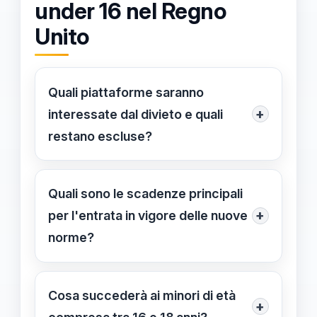
under 16 nel Regno
Unito
Quali piattaforme saranno
+
interessate dal divieto e quali
restano escluse?
Il divieto colpirà i principali social
media come TikTok, Instagram,
Quali sono le scadenze principali
Snapchat, YouTube, Facebook, X,
+
per l'entrata in vigore delle nuove
Reddit, Twitch, Threads e Kick. Al
norme?
contrario, le applicazioni di
Il Children’s Wellbeing and Schools
messaggistica pura, come WhatsApp
Act 2026 diventerà legge nel aprile
Cosa succederà ai minori di età
e Signal, non rientreranno nelle
+
2026, con l'annuncio ufficiale del