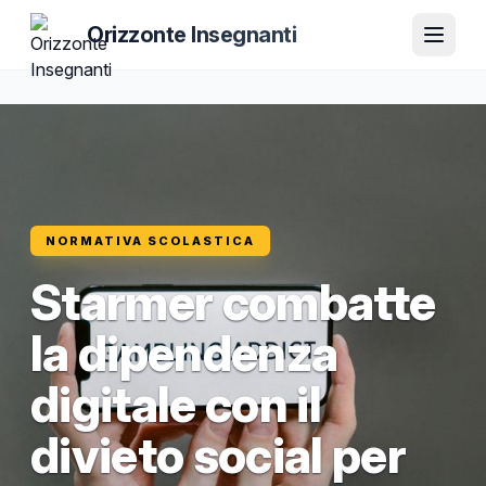
Orizzonte Insegnanti
NORMATIVA SCOLASTICA
Starmer combatte
la dipendenza
digitale con il
divieto social per