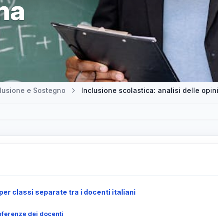
ema
clusione e Sostegno
Inclusione scolastica: analisi delle opini
per classi separate tra i docenti italiani
referenze dei docenti