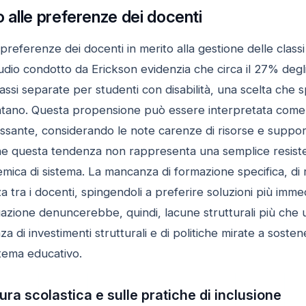
o alle preferenze dei docenti
e preferenze dei docenti in merito alla gestione delle class
studio condotto da Erickson evidenzia che circa il 27% de
assi separate per studenti con disabilità, una scelta che spe
ntano. Questa propensione può essere interpretata come 
ssante, considerando le note carenze di risorse e supporti
 questa tendenza non rappresenta una semplice resistenz
temica di sistema. La mancanza di formazione specifica, d
 tra i docenti, spingendoli a preferire soluzioni più imm
azione denuncerebbe, quindi, lacune strutturali più che u
a di investimenti strutturali e di politiche mirate a soste
tema educativo.
ura scolastica e sulle pratiche di inclusione