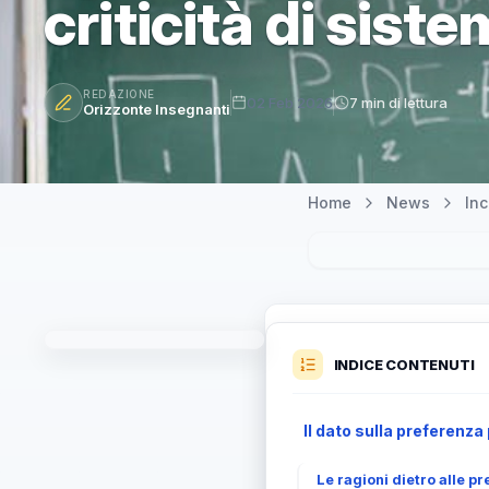
criticità di sist
REDAZIONE
02 Feb 2026
7 min di lettura
Orizzonte Insegnanti
Home
News
In
INDICE CONTENUTI
Il dato sulla preferenza 
Le ragioni dietro alle p