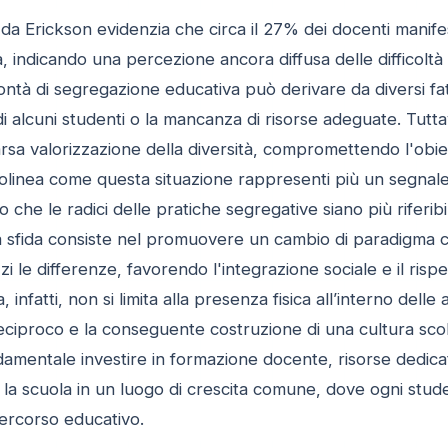
da Erickson evidenzia che circa il 27% dei docenti manif
à, indicando una percezione ancora diffusa delle difficoltà n
ontà di segregazione educativa può derivare da diversi fatto
i alcuni studenti o la mancanza di risorse adeguate. Tuttavi
arsa valorizzazione della diversità, compromettendo l'obiet
olinea come questa situazione rappresenti più un segnale 
che le radici delle pratiche segregative siano più riferibili
La sfida consiste nel promuovere un cambio di paradigma c
zi le differenze, favorendo l'integrazione sociale e il risp
a, infatti, non si limita alla presenza fisica all’interno del
o reciproco e la conseguente costruzione di una cultura sco
ndamentale investire in formazione docente, risorse dedica
la scuola in un luogo di crescita comune, dove ogni stude
percorso educativo.