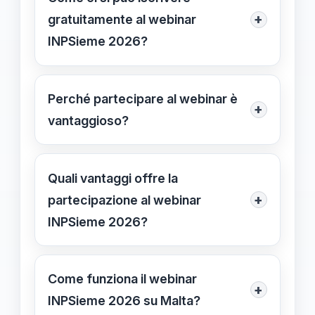
Young inMalta, ciascuno pensato per
+
gratuitamente al webinar
diverse fasce di età e autonomie, con
INPSieme 2026?
attività educative e ricreative, alloggi
L’iscrizione è semplice: basta
di qualità e programmi linguistici.
compilare il modulo disponibile al link
Perché partecipare al webinar è
+
https://inmalta.it/webinar-inpsieme-
vantaggioso?
2026, che invierà i dettagli per
Permette di approfondire i programmi
partecipare.
disponibili, confrontare le offerte,
Quali vantaggi offre la
ricevere consigli personalizzati dagli
+
partecipazione al webinar
esperti e fare una scelta consapevole
INPSieme 2026?
per l’estate 2026 in Malta.
Consente di conoscere dettagli sui
programmi, strutture, attività, scoprire
Come funziona il webinar
+
opzioni di alloggio e programmi
INPSieme 2026 su Malta?