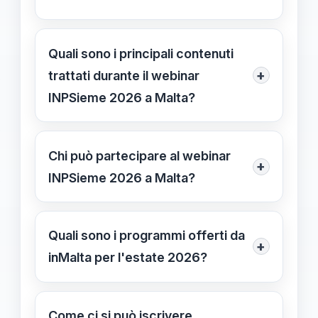
Il webinar si svolgerà il 3 febbraio alle
20:30, in modalità online e gratuita.
Quali sono i principali contenuti
+
trattati durante il webinar
INPSieme 2026 a Malta?
Il webinar illustra le caratteristiche dei
pacchetti inMalta, modalità di
Chi può partecipare al webinar
+
iscrizione, opzioni di soggiorno,
INPSieme 2026 a Malta?
attività, strutture e programmi
Il webinar è rivolto a genitori, studenti
linguistici disponibili per i giovani
di scuola superiore, giovani adulti e
Quali sono i programmi offerti da
studenti.
+
insegnanti interessati alle opportunità
inMalta per l'estate 2026?
di studio all’estero a Malta.
Sono disponibili Experience inMalta,
Summer Camp, Summer Club e
Come ci si può iscrivere