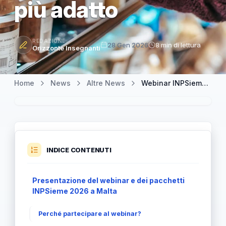
più adatto
REDAZIONE
28 Gen 2026
8 min di lettura
Orizzonte Insegnanti
Home
News
Altre News
Webinar INPSieme 2026: scopri Malta con inMalta e scegli il pacchetto più adatto
INDICE CONTENUTI
Presentazione del webinar e dei pacchetti
INPSieme 2026 a Malta
Perché partecipare al webinar?