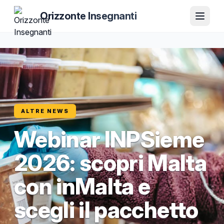
Orizzonte Insegnanti
ALTRE NEWS
Webinar INPSieme
2026: scopri Malta
con inMalta e
scegli il pacchetto