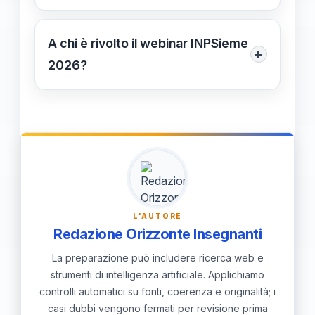
linguistici, oltre a ricevere supporto
Il webinar prevede presentazioni
diretto dagli esperti per una scelta
interattive, possibilità di porre
A chi è rivolto il webinar INPSieme
ottimale.
+
domande agli esperti, e fornisce tutte
2026?
le informazioni necessarie sui
Il webinar è rivolto a genitori di
programmi, destinazioni e servizi di
studenti di scuola superiore, giovani
Malta, consentendo di organizzare al
adulti e chiunque voglia approfondire
meglio la partecipazione estiva.
le opportunità di studio a Malta con i
programmi INPSieme.
L'AUTORE
Redazione Orizzonte Insegnanti
La preparazione può includere ricerca web e
strumenti di intelligenza artificiale. Applichiamo
controlli automatici su fonti, coerenza e originalità; i
casi dubbi vengono fermati per revisione prima