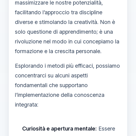
massimizzare le nostre potenzialità,
facilitando l’approccio tra discipline
diverse e stimolando la creatività. Non è
solo questione di apprendimento; è una
rivoluzione nel modo in cui concepiamo la
formazione e la crescita personale.
Esplorando i metodi più efficaci, possiamo
concentrarci su alcuni aspetti
fondamentali che supportano
l’implementazione della conoscenza
integrata:
Curiosità e apertura mentale:
Essere