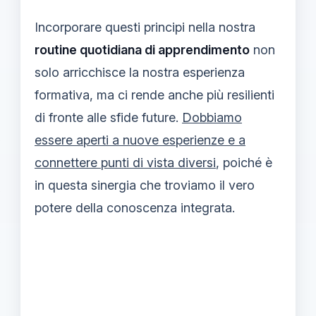
Incorporare questi principi nella nostra
routine quotidiana di apprendimento
non
solo arricchisce la nostra esperienza
formativa, ma ci rende anche più resilienti
di fronte alle sfide future.
Dobbiamo
essere aperti a nuove esperienze e a
connettere punti di vista diversi
, poiché è
in questa sinergia che troviamo il vero
potere della conoscenza integrata.