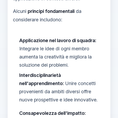
Alcuni
principi fondamentali
da
considerare includono:
Applicazione nel lavoro di squadra:
Integrare le idee di ogni membro
aumenta la creatività e migliora la
soluzione dei problemi.
Interdisciplinarietà
nell'apprendimento:
Unire concetti
provenienti da ambiti diversi offre
nuove prospettive e idee innovative.
Consapevolezza dell'impatto: