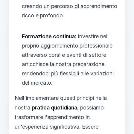
creando un percorso di apprendimento
ricco e profondo.
Formazione continua:
Investire nel
proprio aggiornamento professionale
attraverso corsi e eventi di settore
arricchisce la nostra preparazione,
rendendoci più flessibili alle variazioni
del mercato.
Nell'implementare questi principi nella
nostra
pratica quotidiana
, possiamo
trasformare l'apprendimento in
un'esperienza significativa.
Essere