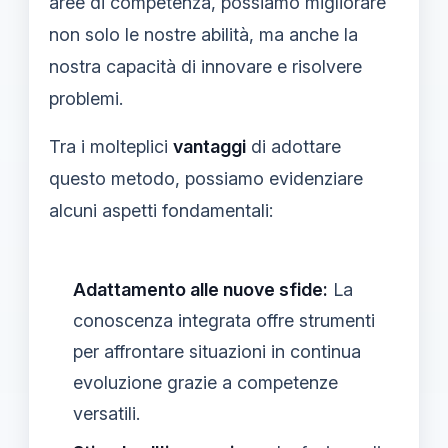
aree di competenza, possiamo migliorare
non solo le nostre abilità, ma anche la
nostra capacità di innovare e risolvere
problemi.
Tra i molteplici
vantaggi
di adottare
questo metodo, possiamo evidenziare
alcuni aspetti fondamentali:
Adattamento alle nuove sfide:
La
conoscenza integrata offre strumenti
per affrontare situazioni in continua
evoluzione grazie a competenze
versatili.