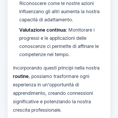
Riconoscere come le nostre azioni
influenzano gli altri aumenta la nostra
capacità di adattamento.
Valutazione continua:
Monitorare i
progressi e le applicazioni delle
conoscenze ci permette di affinare le
competenze nel tempo.
Incorporando questi principi nella nostra
routine
, possiamo trasformare ogni
esperienza in un'opportunità di
apprendimento, creando connessioni
significative e potenziando la nostra
crescita professionale.