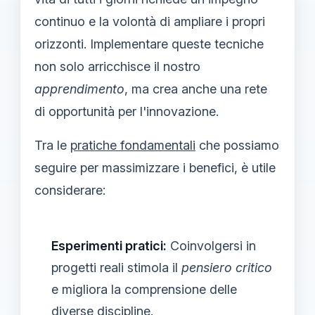
continuo e la volontà di ampliare i propri
orizzonti. Implementare queste tecniche
non solo arricchisce il nostro
apprendimento
, ma crea anche una rete
di opportunità per l'innovazione.
Tra le
pratiche fondamentali
che possiamo
seguire per massimizzare i benefici, è utile
considerare:
Esperimenti pratici:
Coinvolgersi in
progetti reali stimola il
pensiero critico
e migliora la comprensione delle
diverse discipline.