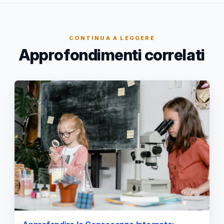
CONTINUA A LEGGERE
Approfondimenti correlati