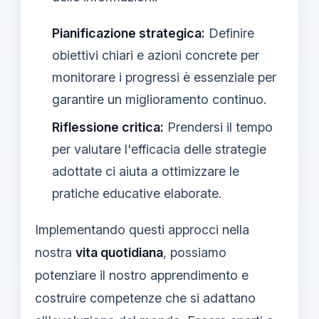
Pianificazione strategica:
Definire
obiettivi chiari e azioni concrete per
monitorare i progressi è essenziale per
garantire un miglioramento continuo.
Riflessione critica:
Prendersi il tempo
per valutare l'efficacia delle strategie
adottate ci aiuta a ottimizzare le
pratiche educative elaborate.
Implementando questi approcci nella
nostra
vita quotidiana
, possiamo
potenziare il nostro apprendimento e
costruire competenze che si adattano