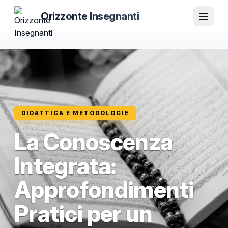
Orizzonte Insegnanti
DIDATTICA E METODOLOGIE
La Conoscenza
Integrata:
Approfondimenti
Pratici per un