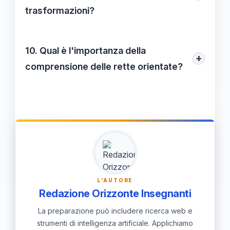
traiettorie in fisica e nell'analisi dei dati per
trasformazioni?
rappresentare relazioni direzionali.
Le
rette orientate
mantengono invariabili
lunghezza e inclinazione anche a seguito
10. Qual è l'importanza della
+
di traslazioni o riflessioni, garantendo così
comprensione delle rette orientate?
proprietà geometriche stabili per i calcoli.
Comprendere le
rette orientate
arricchisce la nostra percezione della
geometria, facilita l'applicazione dei
concetti teorici a scenari pratici e
promuove l'innovazione in vari settori
scientifici e ingegneristici.
L'AUTORE
Redazione Orizzonte Insegnanti
La preparazione può includere ricerca web e
strumenti di intelligenza artificiale. Applichiamo