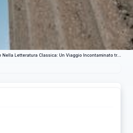
La Singularità di Publio Virgilio Marone Nella Letteratura Classica: Un Viaggio Incontaminato tra Storia e Mitologia