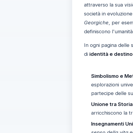
attraverso la sua
vis
società in evoluzione
Georgiche
, per esem
definiscono l'umanità
In ogni pagina delle 
di
identità e destino
Simbolismo e Me
esplorazioni univer
partecipe delle sue
Unione tra Storia
arricchiscono la t
Insegnamenti Uni
senso della vita
e 