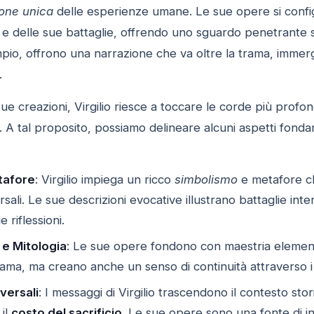
ione unica
delle esperienze umane. Le sue opere si confi
 e delle sue battaglie, offrendo uno sguardo penetrante su
pio, offrono una narrazione che va oltre la trama, immerge
.
sue creazioni, Virgilio riesce a toccare le corde più profo
. A tal proposito, possiamo delineare alcuni aspetti fonda
tafore
: Virgilio impiega un ricco
simbolismo
e metafore che
sali. Le sue descrizioni evocative illustrano battaglie inter
 riflessioni.
 e Mitologia
: Le sue opere fondono con maestria elementi 
rama, ma creano anche un senso di continuità attraverso i
versali
: I messaggi di Virgilio trascendono il contesto st
il
costo del sacrificio
. Le sue opere sono una fonte di i