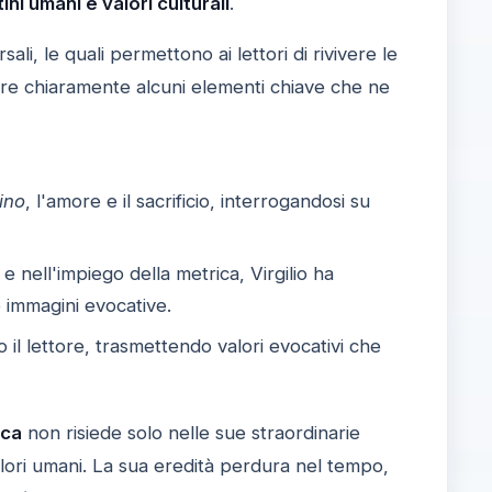
ini umani e valori culturali
.
li, le quali permettono ai lettori di rivivere le
care chiaramente alcuni elementi chiave che ne
ino
, l'amore e il sacrificio, interrogandosi su
e nell'impiego della metrica, Virgilio ha
e immagini evocative.
 il lettore, trasmettendo valori evocativi che
ica
non risiede solo nelle sue straordinarie
lori umani. La sua eredità perdura nel tempo,