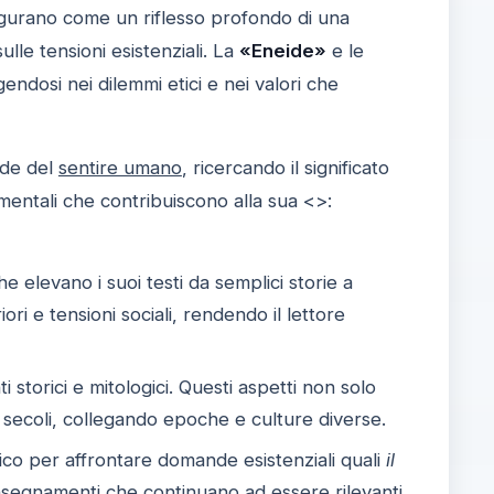
gurano come un riflesso profondo di una
lle tensioni esistenziali. La
«Eneide»
e le
ndosi nei dilemmi etici e nei valori che
nde del
sentire umano
, ricercando il significato
mentali che contribuiscono alla sua <
>:
 elevano i suoi testi da semplici storie a
iori e tensioni sociali, rendendo il lettore
storici e mitologici. Questi aspetti non solo
 secoli, collegando epoche e culture diverse.
orico per affrontare domande esistenziali quali
il
nsegnamenti che continuano ad essere rilevanti