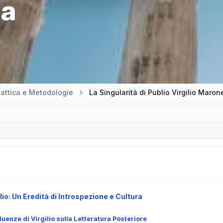
ia
attica e Metodologie
lio: Un Eredità di Introspezione e Cultura
uenze di Virgilio sulla Letteratura Posteriore