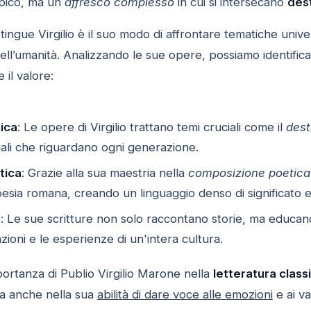
pico, ma un
affresco complesso
in cui si intersecano
dest
ingue Virgilio è il suo modo di affrontare tematiche universa
dell’umanità. Analizzando le sue opere, possiamo identifi
 il valore:
ica
: Le opere di Virgilio trattano temi cruciali come il
dest
iali che riguardano ogni generazione.
tica
: Grazie alla sua maestria nella
composizione poetica
oesia romana, creando un linguaggio denso di significato 
o
: Le sue scritture non solo raccontano storie, ma educano
azioni e le esperienze di un'intera cultura.
portanza di Publio Virgilio Marone nella
letteratura class
ma anche nella sua
abilità di dare voce alle emozioni
e ai va