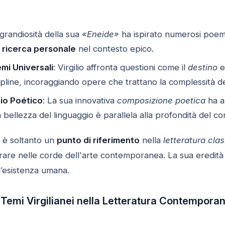
 grandiosità della sua
«Eneide»
ha ispirato numerosi poemi
a
ricerca personale
nel contesto epico.
emi Universali
: Virgilio affronta questioni come il
destino
e
iscipline, incoraggiando opere che trattano la complessità 
io Poético
: La sua innovativa
composizione poetica
ha ap
 bellezza del linguaggio è parallela alla profondità del c
on è soltanto un
punto di riferimento
nella
letteratura cla
are nelle corde dell'arte contemporanea. La sua eredità vi
l’esistenza umana.
 Temi Virgilianei nella Letteratura Contempora