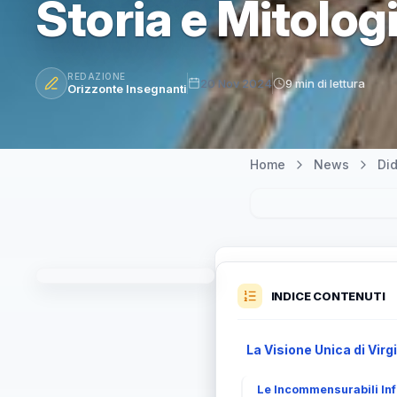
Storia e Mitolog
REDAZIONE
20 Nov 2024
9 min di lettura
Orizzonte Insegnanti
Home
News
Did
INDICE CONTENUTI
La Visione Unica di Virgi
Le Incommensurabili Infl