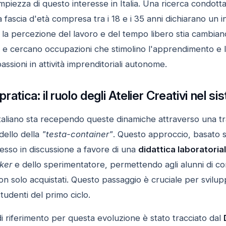
mpiezza di questo interesse in Italia. Una ricerca condott
 fascia d'età compresa tra i 18 e i 35 anni dichiarano un i
la percezione del lavoro e del tempo libero stia cambiand
 e cercano occupazioni che stimolino l'apprendimento e la
ssioni in attività imprenditoriali autonome.
 pratica: il ruolo degli Atelier Creativi nel 
 italiano sta recependo queste dinamiche attraverso una t
ello della
"testa-container"
. Questo approccio, basato
esso in discussione a favore di una
didattica laboratoria
ker
e dello sperimentatore, permettendo agli alunni di c
non solo acquistati. Questo passaggio è cruciale per svilu
tudenti del primo ciclo.
i riferimento per questa evoluzione è stato tracciato dal