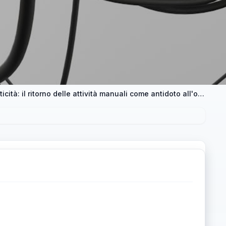
Dalla "testa-container" alla neuroplasticità: il ritorno delle attività manuali come antidoto all'overdose digitale nelle scuole