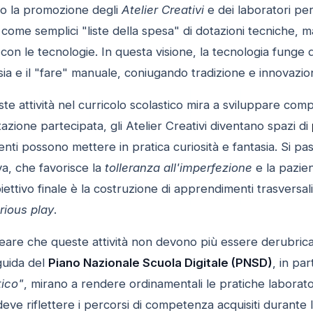
uito la promozione degli
Atelier Creativi
e dei laboratori pe
come semplici "liste della spesa" di dotazioni tecniche, 
a con le tecnologie. In questa visione, la tecnologia funge
sia e il "fare" manuale, coniugando tradizione e innovazio
ste attività nel curricolo scolastico mira a sviluppare com
azione partecipata, gli Atelier Creativi diventano spazi di
udenti possono mettere in pratica curiosità e fantasia. Si 
va, che favorisce la
tolleranza all'imperfezione
e la pazien
obiettivo finale è la costruzione di apprendimenti trasversa
rious play
.
neare che queste attività non devono più essere derubrica
guida del
Piano Nazionale Scuola Digitale (PNSD)
, in pa
tico"
, mirano a rendere ordinamentali le pratiche laborator
eve riflettere i percorsi di competenza acquisiti durante 