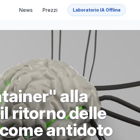
News
Prezzi
Laboratorio IA Offline
tainer" alla
il ritorno delle
i come antidoto