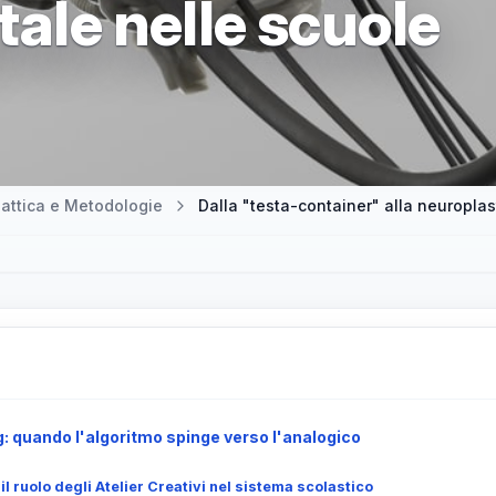
tale nelle scuole
attica e Metodologie
g: quando l'algoritmo spinge verso l'analogico
: il ruolo degli Atelier Creativi nel sistema scolastico