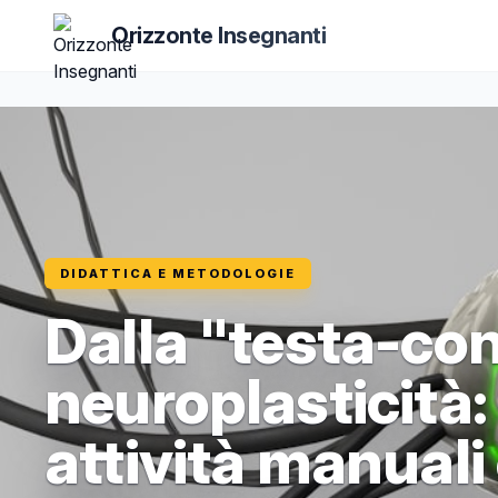
Orizzonte Insegnanti
DIDATTICA E METODOLOGIE
Dalla "testa-con
neuroplasticità: 
attività manual