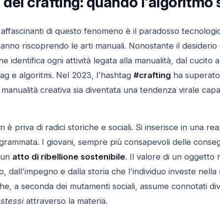
 del crafting: quando l'algoritmo
 affascinanti di questo fenomeno è il paradosso tecnologic
anno riscoprendo le arti manuali. Nonostante il desiderio di d
 identifica ogni attività legata alla manualità, dal cucito
ag e algoritmi. Nel 2023, l'hashtag
#crafting
ha superato
manualità creativa sia diventata una tendenza virale cap
è priva di radici storiche e sociali. Si inserisce in una re
grammata. I giovani, sempre più consapevoli delle conse
e un
atto di ribellione sostenibile
. Il valore di un oggett
 dall'impegno e dalla storia che l'individuo investe nella 
he, a seconda dei mutamenti sociali, assume connotati div
stessi
attraverso la materia.