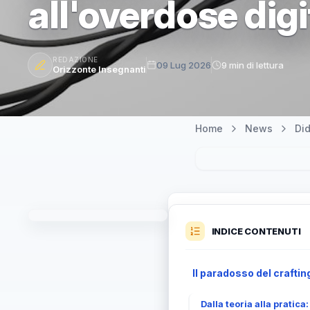
all'overdose digi
REDAZIONE
09 Lug 2026
9 min di lettura
Orizzonte Insegnanti
Home
News
Did
INDICE CONTENUTI
Il paradosso del craftin
Dalla teoria alla pratica