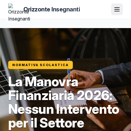
Orizzonte Insegnanti
NORMATIVA SCOLASTICA
La Manovra
Finanziaria 2026:
Nessun Intervento
per il Settore