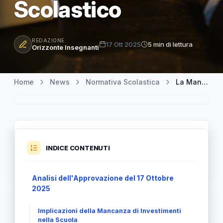
Scolastico
REDAZIONE
17 Ott 2025
5 min di lettura
Orizzonte Insegnanti
Home
News
Normativa Scolastica
La Manovra Finanziaria 2026: Nessun Intervento per il Settore Scolastico
INDICE CONTENUTI
Analisi dell'Approvazione del 17 Ottobre
2025
Implicazioni della Mancanza di Investimenti
nella Scuola