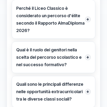
Perché il Liceo Classico è
considerato un percorso d'élite
+
secondo il Rapporto AlmaDiploma
2026?
Il Liceo Classico registra una
sovrarappresentazione del 74,7% di
Qual è il ruolo dei genitori nella
figli di laureati, un indice di quasi due
+
scelta del percorso scolastico e
volte superiore alla media nazionale
nel successo formativo?
dei diplomati. Questo dato evidenzia
L'influenza dei genitori è
come il percorso sia diventato un
determinante: nel 71,3% dei casi le
Quali sono le principali differenze
privilegio per le famiglie con alto
famiglie con laureati guidano la scelta
+
nelle opportunità extracurricolari
capitale culturale, cristallizzando le
scolastica dei figli, mentre il successo
tra le diverse classi sociali?
disuguaglianze di origine invece di
formativo dipende direttamente dai