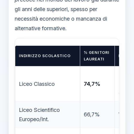
gli anni delle superiori, spesso per
necessità economiche o mancanza di
alternative formative.
% GENITORI
INDIRIZZO SCOLASTICO
PROFIL
LAUREATI
Percor
Liceo Classico
74,7%
(sovr
+1,96)
Liceo Scientifico
66,7%
Via d'é
Europeo/Int.