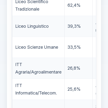
Liceo Scientifico
62,4%
Dato s
Tradizionale
Alline
Liceo Linguistico
39,3%
nazion
Percor
Liceo Scienze Umane
33,5%
(22,7%
ITT
Rivalu
26,8%
Agraria/Agroalimentare
(21% c
ITT
Attrat
25,6%
Informatica/Telecom.
alto
Spacca