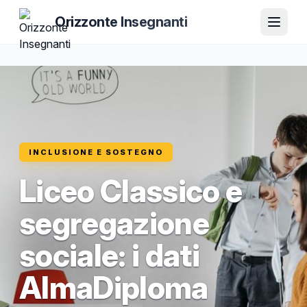
Orizzonte Insegnanti
INCLUSIONE E SOSTEGNO
Liceo Classico e
segregazione
sociale: i dati
AlmaDiploma