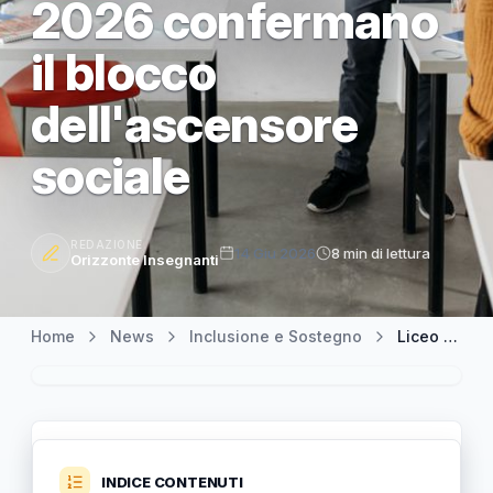
2026 confermano
il blocco
dell'ascensore
sociale
REDAZIONE
14 Giu 2026
8 min di lettura
Orizzonte Insegnanti
Home
News
Inclusione e Sostegno
Liceo Classico e segregazione sociale: i dati AlmaDiploma 2026 confermano il blocco dell'ascensore sociale
INDICE CONTENUTI