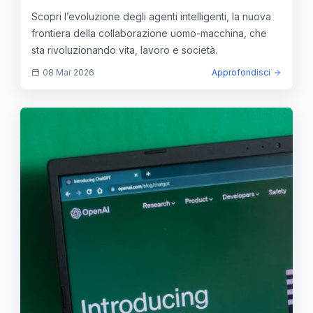
collaborazione uomo-macchina
Scopri l’evoluzione degli agenti intelligenti, la nuova
frontiera della collaborazione uomo-macchina, che
sta rivoluzionando vita, lavoro e società.
08 Mar 2026
Approfondisci