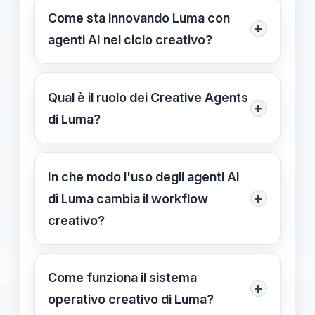
Come sta innovando Luma con
+
agenti AI nel ciclo creativo?
Luma integra agenti AI specializzati
per ottimizzare ogni fase del
Qual è il ruolo dei Creative Agents
+
processo creativo, favorendo una
di Luma?
collaborazione tra intelligenza
I Creative Agents sono sistemi
artificiale e creatività umana.
intelligenti che assumono ruoli diversi
In che modo l'uso degli agenti AI
per gestire ideazione, produzione,
+
di Luma cambia il workflow
revisione e pubblicazione di contenuti
creativo?
multimediali, accelerando il ciclo
Gli agenti AI integrano automazione e
creativo.
collaborazione, riducendo i tempi di
Come funziona il sistema
+
produzione e consentendo ai creativi
operativo creativo di Luma?