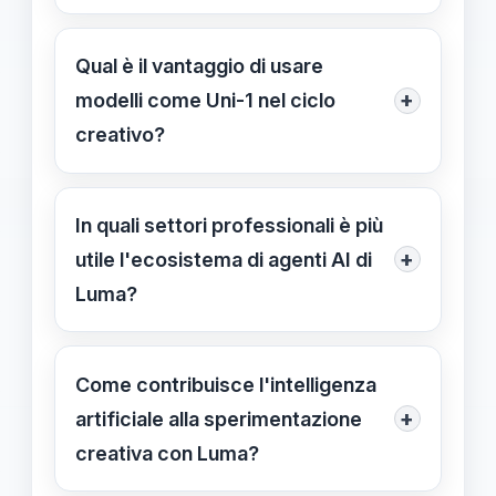
di concentrarsi su aspetti strategici e
È una piattaforma che unifica
innovativi.
strumenti intelligenti per
Qual è il vantaggio di usare
automatizzare e integrare le attività
+
modelli come Uni-1 nel ciclo
creative, favorendo una gestione
creativo?
fluida e personalizzabile dei contenuti.
Uni-1 permette una gestione più
coerente e integrata di processi
In quali settori professionali è più
complessi, rendendo l'AI uno
+
utile l'ecosistema di agenti AI di
strumento versatile per la
Luma?
comprensione e la creazione di
È utile per artisti, designer,
contenuti articolati.
videomaker, agenzie pubblicitarie,
Come contribuisce l'intelligenza
aziende tecnologiche e startup che
+
artificiale alla sperimentazione
vogliono innovare e ottimizzare i
creativa con Luma?
processi di produzione digitale.