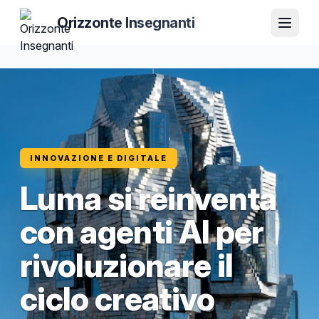
Orizzonte Insegnanti
INNOVAZIONE E DIGITALE
Luma si reinventa
con agenti AI per
rivoluzionare il
ciclo creativo