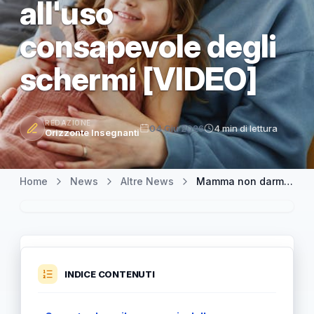
all'uso
consapevole degli
schermi [VIDEO]
REDAZIONE
04 Giu 2026
4 min di lettura
Orizzonte Insegnanti
Home
News
Altre News
Mamma non darmi il cellulare: la canzone che invita famiglie e scuola all'uso consapevole degli schermi [VIDEO]
INDICE CONTENUTI