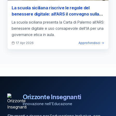
La scuola siciliana riscrive le regole del
benessere digitale: all’ARS il convegno sulla
“Carta di Palermo” per un uso consapevole
La scuola siciliana presenta la Carta di Palermo all’ARS:
dell’IA — approfondimento e guida
benessere digitale e uso consapevole dell’IA per una
governance etica in aula.
17 Apr 2026
Approfondisci
Orizzonte Insegnanti
Innovazione nell'Educazione