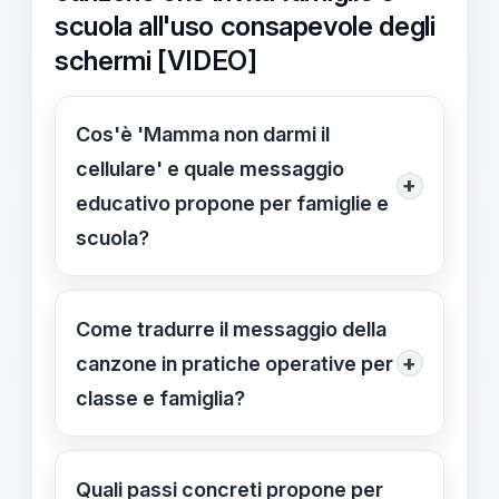
scuola all'uso consapevole degli
schermi [VIDEO]
Cos'è 'Mamma non darmi il
cellulare' e quale messaggio
+
educativo propone per famiglie e
scuola?
È una canzone educativa che invita
famiglie e scuola a riflettere sull'uso
Come tradurre il messaggio della
consapevole degli schermi fin
+
canzone in pratiche operative per
dall'infanzia. Non demonizza la
classe e famiglia?
tecnologia e propone strumenti
Trasforma l'energia del brano in
concreti per un dialogo costruttivo e
pratiche semplici: discussioni guidate
Quali passi concreti propone per
un uso responsabile.