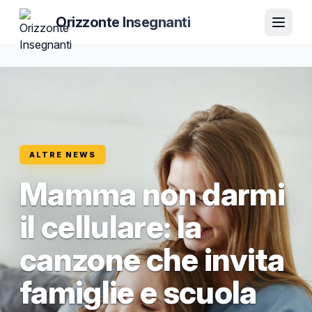
Orizzonte Insegnanti
ALTRE NEWS
Mamma non darmi
il cellulare: la
canzone che invita
famiglie e scuola