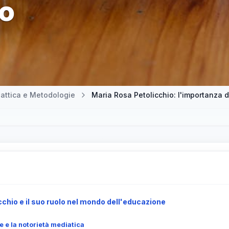
to
attica e Metodologie
cchio e il suo ruolo nel mondo dell'educazione
e e la notorietà mediatica