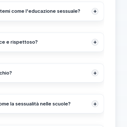
re i giovani e favorire un dialogo aperto su
+
usi temi come l'educazione sessuale?
hé si utilizzi il giusto linguaggio e si trovi il
ssualità. Questa posizione promuove un
 senza tabù.
+
ce e rispettoso?
 e rispettoso
, adattando il discorso all’età e
o permette ai giovani di sentirsi sicuri nel
nza tabù.
+
cchio?
ttraverso le materie già presenti, come
 risorse didattiche esistenti, si può affrontare
e, contribuendo a sviluppare l’intelligenza
+
ome la sessualità nelle scuole?
spettoso
,
adattare il discorso all’età degli
 a rompere tabù e a creare un dialogo