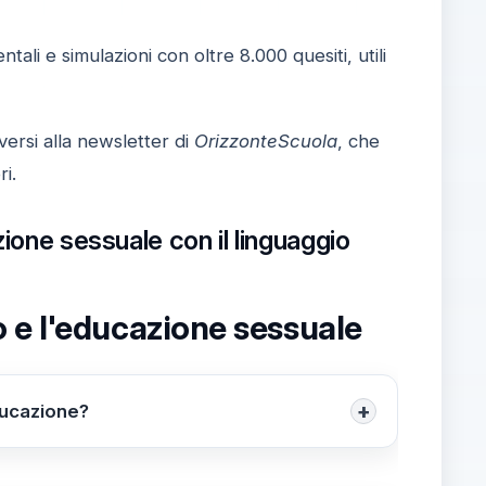
tali e simulazioni con oltre 8.000 quesiti, utili
iversi alla newsletter di
OrizzonteScuola
, che
i.
zione sessuale con il linguaggio
 e l'educazione sessuale
+
ducazione?
la sua partecipazione come protagonista del
e e un'esperienza consolidata nel campo