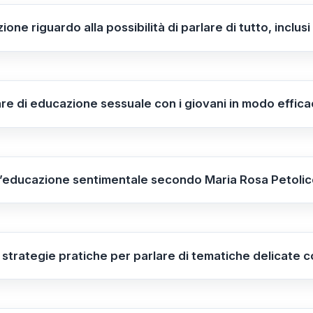
romuove un approccio rigoroso che mira a responsabilizza
zione riguardo alla possibilità di parlare di tutto, incl
cui l'educazione sessuale.
ene fermamente che
si può e si deve parlare di tutto
, purc
frontare argomenti complessi, come quelli legati alla se
e rispettoso, fondamentale per un'educazione efficace e
re di educazione sessuale con i giovani in modo effica
o efficace, è importante utilizzare
un linguaggio semplice
estinatari. Creare un ambiente di ascolto e confronto apert
ndividere opinioni, facilitando così un apprendistato se
ell’educazione sentimentale secondo Maria Rosa Petoli
che l’
educazione sentimentale
possa essere integrata a
ando le emozioni e i sentimenti. Se si sfruttano al meglio le
e questo argomento senza introdurre discipline aggiuntiv
 strategie pratiche per parlare di tematiche delicate c
nti.
ipali includono
utilizzare un linguaggio comprensibile e ri
e un ambiente di ascolto aperto
. Questi approcci aiutano