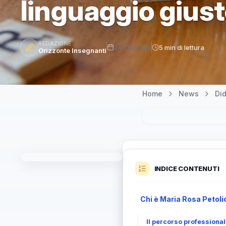
linguaggio gius
REDAZIONE
24 Ott 2025
5 min di lettura
Orizzonte Insegnanti
Home
News
Did
INDICE CONTENUTI
Chi è Maria Rosa Petoli
Il percorso professional