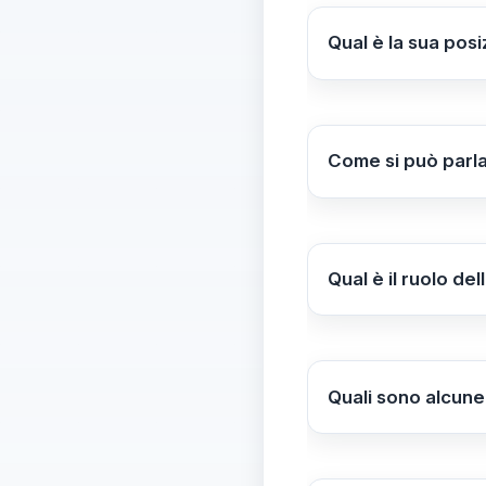
dell'educazione, p
Qual è la sua posi
temi delicati, tra 
Petolicchio sosti
modo adatto per af
approccio aperto 
Come si può parla
Per parlare in mod
alle esigenze dei d
porre domande e co
Qual è il ruolo d
Petolicchio ritiene 
l’italiano, valorizz
efficacemente anch
Quali sono alcune
emotiva degli stude
Le strategie princ
studenti
e
favorir