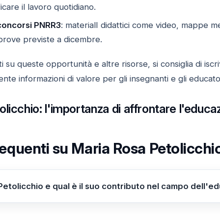
ficare il lavoro quotidiano.
 concorsi PNRR3
: materialI didattici come video, mappe men
 prove previste a dicembre.
 su queste opportunità e altre risorse, si consiglia di iscr
nte informazioni di valore per gli insegnanti e gli educator
licchio: l'importanza di affrontare l'educa
quenti su Maria Rosa Petolicchio
Petolicchio e qual è il suo contributo nel campo dell'e
chio è un'educatrice e insegnante nota soprattutto per 
sivo
Il Collegio
. Con una formazione in Scienze Biologich