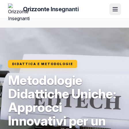
Orizzonte Insegnanti
DIDATTICA E METODOLOGIE
Metodologie
Didattiche Uniche:
Approcci
Innovativi per un