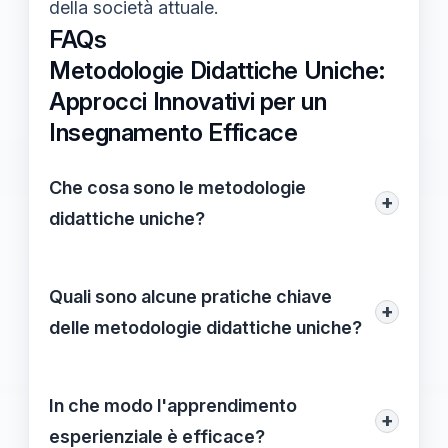
della società attuale.
FAQs
Metodologie Didattiche Uniche:
Approcci Innovativi per un
Insegnamento Efficace
Che cosa sono le metodologie
+
didattiche uniche?
Le metodologie didattiche uniche si
riferiscono a approcci innovativi e distintivi
Quali sono alcune pratiche chiave
+
nell'insegnamento, progettati per
delle metodologie didattiche uniche?
affrontare le sfide educative
Alcune pratiche chiave includono
contemporanee e promuovere un
l'apprendimento esperienziale,
In che modo l'apprendimento
apprendimento attivo e profondamente
+
l'insegnamento personalizzato e l'uso
esperienziale è efficace?