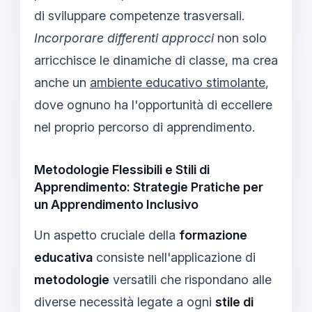
di sviluppare competenze trasversali.
Incorporare differenti approcci
non solo
arricchisce le dinamiche di classe, ma crea
anche un
ambiente educativo stimolante
,
dove ognuno ha l'opportunità di eccellere
nel proprio percorso di apprendimento.
Metodologie Flessibili e Stili di
Apprendimento: Strategie Pratiche per
un Apprendimento Inclusivo
Un aspetto cruciale della
formazione
educativa
consiste nell'applicazione di
metodologie
versatili che rispondano alle
diverse necessità legate a ogni
stile di