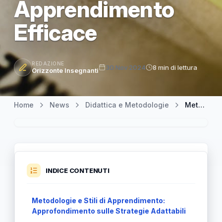
Apprendimento
Efficace
REDAZIONE
30 Nov 2024
8 min di lettura
Orizzonte Insegnanti
Home
News
Didattica e Metodologie
Metodologie e Stili di Apprendimento: Strategie Adattabili per un Apprendimento Efficace
INDICE CONTENUTI
Metodologie e Stili di Apprendimento:
Approfondimento sulle Strategie Adattabili