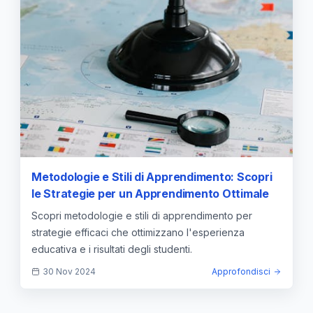
Metodologie e Stili di Apprendimento: Scopri
le Strategie per un Apprendimento Ottimale
Scopri metodologie e stili di apprendimento per
strategie efficaci che ottimizzano l'esperienza
educativa e i risultati degli studenti.
30 Nov 2024
Approfondisci