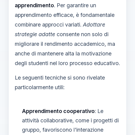
apprendimento
. Per garantire un
apprendimento efficace, è fondamentale
combinare approcci variati.
Adottare
strategie adatte
consente non solo di
migliorare il rendimento accademico, ma
anche di mantenere alta la motivazione
degli studenti nel loro processo educativo.
Le seguenti tecniche si sono rivelate
particolarmente utili:
Apprendimento cooperativo
: Le
attività collaborative, come i progetti di
gruppo, favoriscono l'interazione