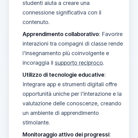
studenti aiuta a creare una
connessione significativa con il
contenuto.
Apprendimento collaborativo
: Favorire
interazioni tra compagni di classe rende
l'insegnamento più coinvolgente e
incoraggia il
supporto reciproco
.
Utilizzo di tecnologie educative
:
Integrare app e strumenti digitali offre
opportunità uniche per l'interazione e la
valutazione delle conoscenze, creando
un ambiente di apprendimento
stimolante.
Monitoraggio attivo dei progressi
: