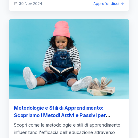
risultati.
30 Nov 2024
Approfondisci
Metodologie e Stili di Apprendimento:
Scopriamo i Metodi Attivi e Passivi per
un'Apprendimento Efficace
Scopri come le metodologie e stili di apprendimento
influenzano l'efficacia dell'educazione attraverso