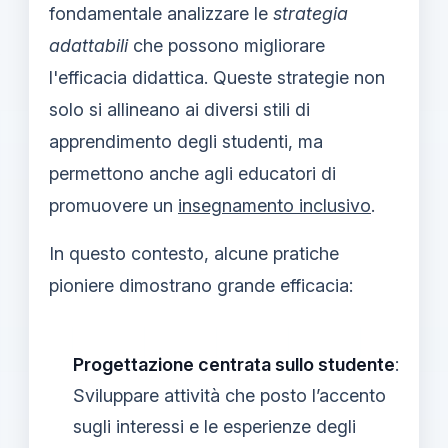
fondamentale analizzare le
strategia
adattabili
che possono migliorare
l'efficacia didattica. Queste strategie non
solo si allineano ai diversi stili di
apprendimento degli studenti, ma
permettono anche agli educatori di
promuovere un
insegnamento inclusivo
.
In questo contesto, alcune pratiche
pioniere dimostrano grande efficacia:
Progettazione centrata sullo studente
:
Sviluppare attività che posto l’accento
sugli interessi e le esperienze degli