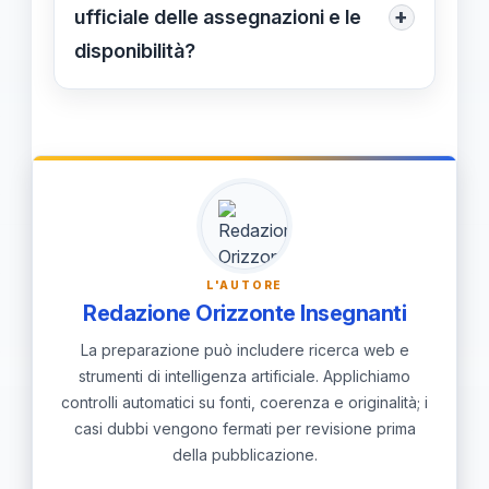
speciali. Le sedi speciali non sono
+
ufficiale delle assegnazioni e le
automatiche e influenzano l’esito solo
disponibilità?
se esistono posti disponibili e se è
Controlla l’elenco ufficiale nell’area
stata dichiarata la disponibilità. Esiti
riservata del personale o sul portale
ufficiali attesi il 29/05/2026.
del ministero; l’elenco viene
aggiornato durante la fase di esito.
Esiti ufficiali attesi il 29/05/2026.
L'AUTORE
Redazione Orizzonte Insegnanti
La preparazione può includere ricerca web e
strumenti di intelligenza artificiale. Applichiamo
controlli automatici su fonti, coerenza e originalità; i
casi dubbi vengono fermati per revisione prima
della pubblicazione.