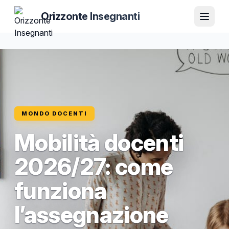
Orizzonte Insegnanti
MONDO DOCENTI
Mobilità docenti
2026/27: come
funziona
l’assegnazione