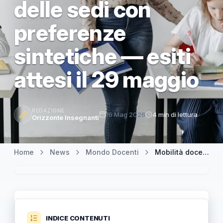
delle sedi con
preferenze
sintetiche — esiti
attesi il 29 maggio
REDAZIONE
16 Mag 2026
4 min di lettura
Orizzonte Insegnanti
Home
News
Mondo Docenti
Mobilità docenti 2026/27: come funziona l’assegnazione delle sedi con preferenze sintetiche — esiti attesi il 29 maggio
INDICE CONTENUTI