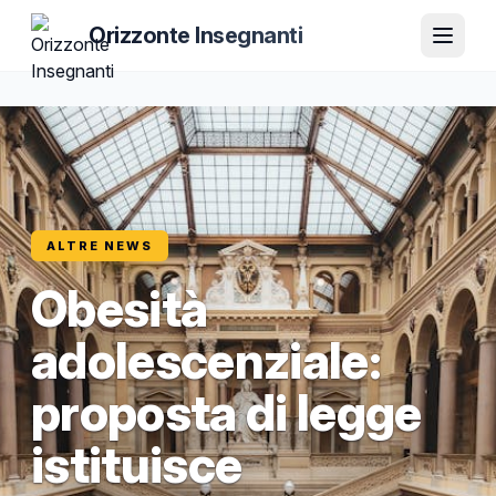
Orizzonte Insegnanti
ALTRE NEWS
Obesità
adolescenziale:
proposta di legge
istituisce