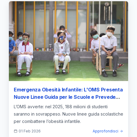
Emergenza Obesità Infantile: L'OMS Presenta
Nuove Linee Guida per le Scuole e Prevede
188 Milioni di Studenti in Sovrappeso nel 2025
L’OMS avverte: nel 2025, 188 milioni di studenti
saranno in sovrappeso. Nuove linee guida scolastiche
per combattere l’obesità infantile.
01 Feb 2026
Approfondisci