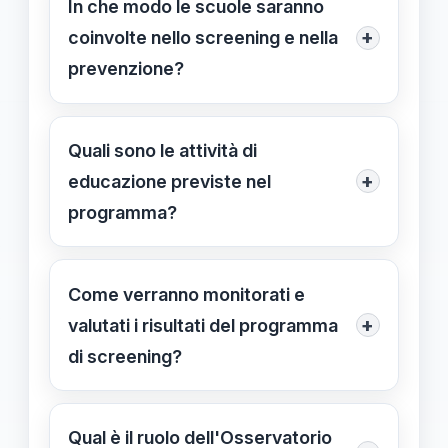
In che modo le scuole saranno
per valutazioni approfondite e
+
coinvolte nello screening e nella
percorsi multidisciplinari
prevenzione?
coinvolgendo medici, psicologi e
Le scuole effettueranno test di
dietologi.
screening periodici utilizzando
Quali sono le attività di
strumenti validati, collaborando con
+
educazione previste nel
servizi sanitari e coinvolgendo le
programma?
famiglie nelle iniziative di prevenzione
Il programma include attività di
e educazione alimentare.
educazione alimentare, promozione
Come verranno monitorati e
di uno stile di vita attivo e
+
valutati i risultati del programma
sensibilizzazione sui benefici di una
di screening?
dieta equilibrata, integrate nel
Sarà istituito un sistema di
curriculum scolastico.
monitoraggio e valutazione che
Qual è il ruolo dell'Osservatorio