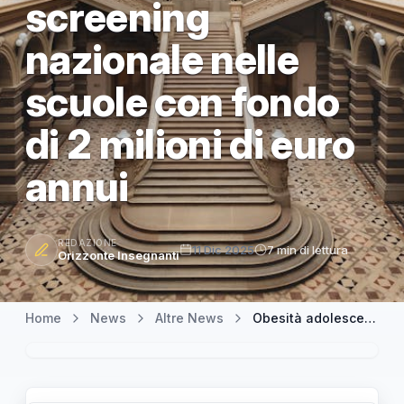
screening
nazionale nelle
scuole con fondo
di 2 milioni di euro
annui
REDAZIONE
11 Dic 2025
7 min di lettura
Orizzonte Insegnanti
Home
News
Altre News
Obesità adolescenziale: proposta di legge istituisce screening nazionale nelle scuole con fondo di 2 milioni di euro annui