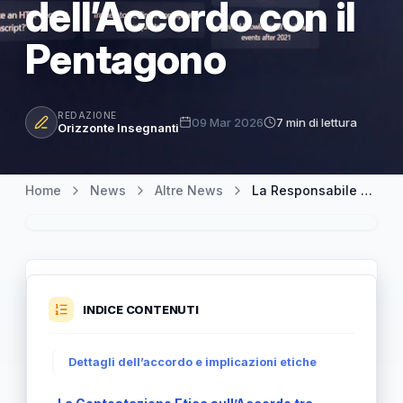
dell’Accordo con il
Pentagono
REDAZIONE
09 Mar 2026
7 min di lettura
Orizzonte Insegnanti
Home
News
Altre News
La Responsabile Hardware di OpenAI si Dimette a Seguito dell’Accordo con il Pentagono
INDICE CONTENUTI
Dettagli dell’accordo e implicazioni etiche