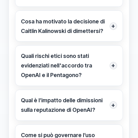
Le controversie riguardano l’uso di
sistemi di sorveglianza di massa, armi
Cosa ha motivato la decisione di
+
autonome e le implicazioni etiche
Caitlin Kalinowski di dimettersi?
nelle operazioni militari.
Le motivazioni principali sono
preoccupazioni etiche riguardo
Quali rischi etici sono stati
all’impiego militare delle AI e il
+
evidenziati nell'accordo tra
rispetto dei diritti umani.
OpenAI e il Pentagono?
I rischi includono la sorveglianza di
massa, l’uso di sistemi autonomi letali
Qual è l’impatto delle dimissioni
+
e la mancanza di controllo umano
sulla reputazione di OpenAI?
nelle decisioni militari.
Le dimissioni enfatizzano le tensioni
tra innovazione e responsabilità etica,
Come si può governare l’uso