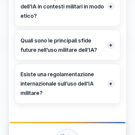
influenzando l’immagine pubblica
+
dell’IA in contesti militari in modo
dell’azienda e la fiducia degli
etico?
stakeholder.
È essenziale sviluppare linee guida
internazionali, processi trasparenti e
Quali sono le principali sfide
+
coinvolgere esperti di etica e diritto
future nell’uso militare dell’IA?
per un uso responsabile.
L’affrontare la regolamentazione
internazionale, prevenire l’uso
Esiste una regolamentazione
improprio e garantire il rispetto dei
+
internazionale sull’uso dell’IA
diritti umani sono le principali sfide
militare?
future.
Informazione non disponibile al
27/04/2024.