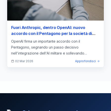
Fuori Anthropic, dentro OpenAI: nuovo
accordo con il Pentagono per la società di
Sam Altman — approfondimento e guida
OpenAI firma un importante accordo con il
Pentagono, segnando un passo decisivo
nell'integrazione dell'AI militare e sollevando
questioni etiche e strategiche.
02 Mar 2026
Approfondisci