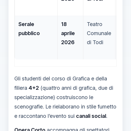
Made
Serale
18
Teatro
Don 
pubblico
aprile
Comunale
serat
2026
di Todi
con 
immag
Gli studenti del corso di Grafica e della
filiera
4+2
(quattro anni di grafica, due di
specializzazione) costruiscono le
scenografie. Le rielaborano in stile fumetto
e raccontano l’evento sui
canali social
.
Opera Corto
accompagna gli spettatori