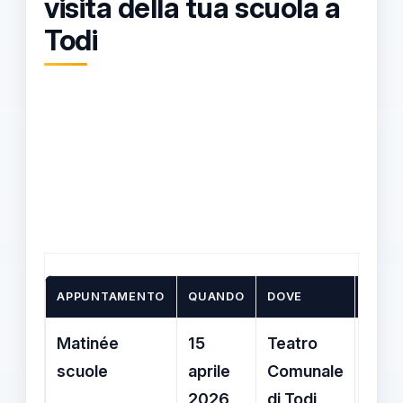
visita della tua scuola a
Todi
APPUNTAMENTO
QUANDO
DOVE
OPER
Matinée
15
Teatro
Don 
scuole
aprile
Comunale
con 
2026
di Todi
scen