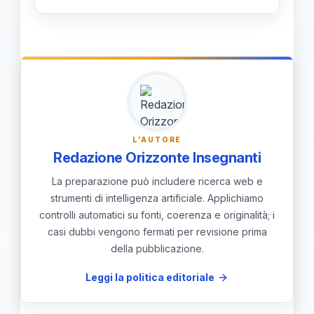
promozione sui canali social,
Blocca trasporti e autorizzazioni
raccontando l’evento.
rivolgendoti a Comune di Todi e
Teatro Comunale; le date sono
15/04/2026 (matinée) e 18/04/2026
(serata). Prepara l’aula con ascolto e
attività visive per accompagnare la
L'AUTORE
trama e stimolare l’intelligenza
Redazione Orizzonte Insegnanti
emotiva.
La preparazione può includere ricerca web e
strumenti di intelligenza artificiale. Applichiamo
controlli automatici su fonti, coerenza e originalità; i
casi dubbi vengono fermati per revisione prima
della pubblicazione.
Leggi la politica editoriale