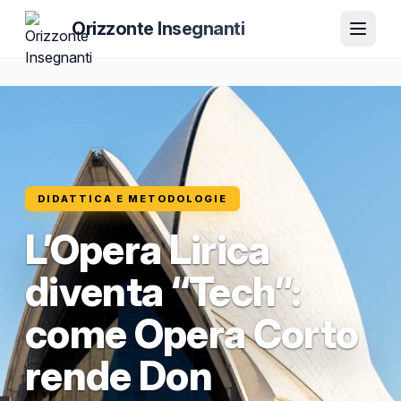
Orizzonte Insegnanti
DIDATTICA E METODOLOGIE
L’Opera Lirica
diventa “Tech”:
come Opera Corto
rende Don