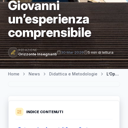
Giovanni
un’esperienza
comprensibile
REDAZIONE
30 Mar 2026
5 min di lettura
Orizzonte Insegnanti
Home
News
Didattica e Metodologie
L’Opera Lirica diventa “Tech”: come Opera Corto rende Don Giovanni un’esperienza comprensibile
INDICE CONTENUTI