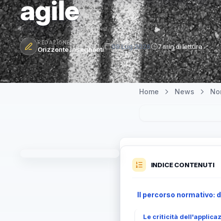
agile
REDAZIONE
09 Lug 2026
7 min di lettura
Orizzonte Insegnanti
Home
News
Nor
INDICE CONTENUTI
Il percorso normativo: d
Le criticità dell'applica