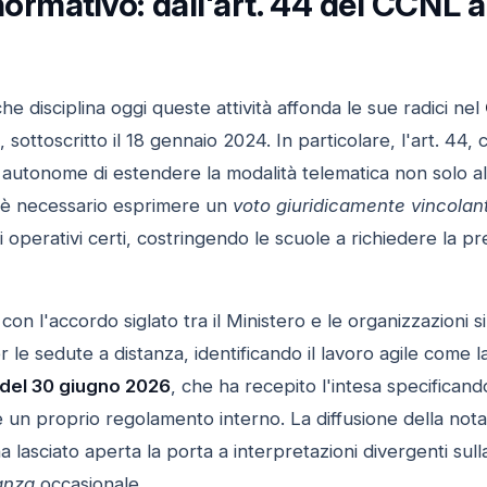
normativo: dall'art. 44 del CCNL a
he disciplina oggi queste attività affonda le sue radici nel
, sottoscritto il 18 gennaio 2024. In particolare, l'art. 44,
he autonome di estendere la modalità telematica non solo all
i è necessario esprimere un
voto giuridicamente vincolan
ri operativi certi, costringendo le scuole a richiedere la pre
con l'accordo siglato tra il Ministero e le organizzazioni
per le sedute a distanza, identificando il lavoro agile come
 del 30 giugno 2026
, che ha recepito l'intesa specificando
re un proprio regolamento interno. La diffusione della nota 
a lasciato aperta la porta a interpretazioni divergenti sull
anza
occasionale.