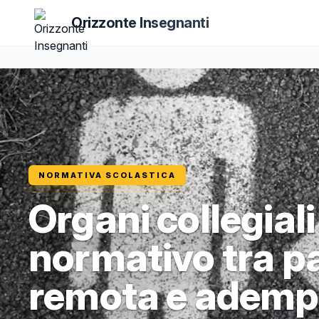
Orizzonte Insegnanti
NORMATIVA SCOLASTICA
Organi collegiali
normativo tra p
remota e adempi