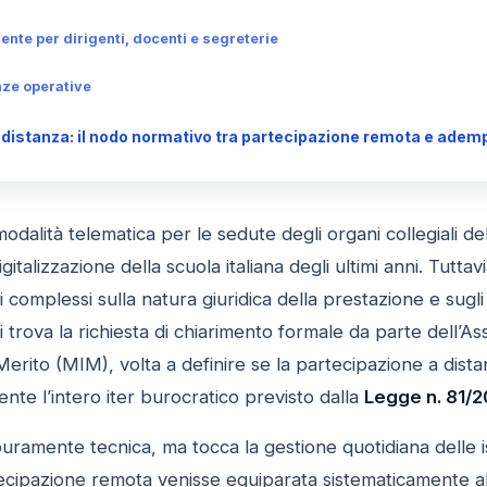
te per dirigenti, docenti e segreterie
nze operative
a distanza: il nodo normativo tra partecipazione remota e ademp
modalità telematica per le sedute degli organi collegiali d
digitalizzazione della scuola italiana degli ultimi anni. Tuttav
vi complessi sulla natura giuridica della prestazione e sugl
 si trova la richiesta di chiarimento formale da parte dell’
 Merito (MIM), volta a definire se la partecipazione a dist
nte l’intero iter burocratico previsto dalla
Legge n. 81/20
amente tecnica, ma tocca la gestione quotidiana delle istit
rtecipazione remota venisse equiparata sistematicamente a