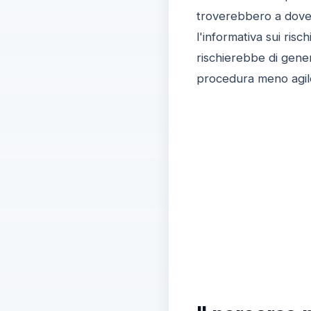
troverebbero a dover 
l'informativa sui risc
rischierebbe di gen
procedura meno agile 