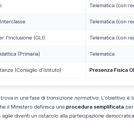
i
Telematica (con r
 Interclasse
Telematica (con r
r l'Inclusione (GLI)
Telematica (con r
attica (Primaria)
Telematica
anze (Consiglio d'Istituto)
Presenza Fisica O
i trova in una fase di
transizione normativa
. L'obiettivo è 
che il Ministero definisca una
procedura semplificata
per 
 agile diventi un ostacolo alla partecipazione democratica 