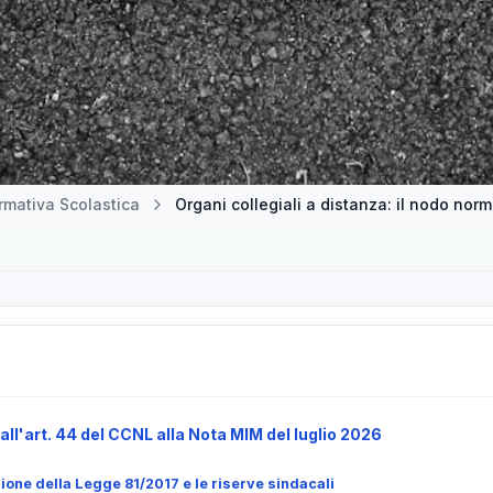
mativa Scolastica
all'art. 44 del CCNL alla Nota MIM del luglio 2026
zione della Legge 81/2017 e le riserve sindacali