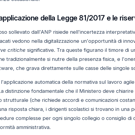
l'applicazione della Legge 81/2017 e le rise
oso sollevato dall'ANP risiede nell'incertezza interpretati
acati vedono nella digitalizzazione un'opportunità di inn
rve critiche
significative. Tra queste figurano il timore di
 che tradizionalmente si nutre della presenza fisica, e l'
tware, che grava direttamente sulle casse delle singole s
 l'applicazione automatica della normativa sul lavoro agi
La distinzione fondamentale che il Ministero deve chiarire r
o strutturale (che richiede accordi e comunicazioni costan
a risposta chiara, i dirigenti scolastici si trovano in una 
dure complesse per ogni singolo collegio o consiglio di cl
ormità amministrativa.