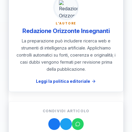
un dialogo attivo tra governo e
popolazione, si garantisce una
governance più rappresentativa e
L'AUTORE
responsabile.
Redazione Orizzonte Insegnanti
La preparazione può includere ricerca web e
strumenti di intelligenza artificiale. Applichiamo
controlli automatici su fonti, coerenza e originalità; i
casi dubbi vengono fermati per revisione prima
della pubblicazione.
Leggi la politica editoriale
CONDIVIDI ARTICOLO