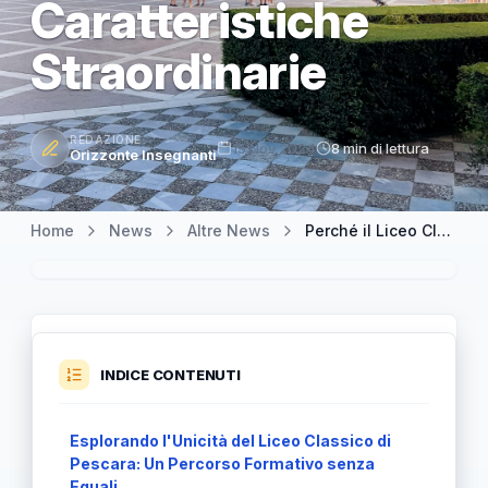
Caratteristiche
Straordinarie
REDAZIONE
15 Nov 2024
8 min di lettura
Orizzonte Insegnanti
Home
News
Altre News
Perché il Liceo Classico di Pescara è Unico: Scopri le Sue Caratteristiche Straordinarie
INDICE CONTENUTI
Esplorando l'Unicità del Liceo Classico di
Pescara: Un Percorso Formativo senza
Eguali