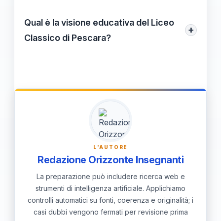
La creatività è incentivata attraverso
accademico e personale.
progetti didattici interdisciplinari e attività
Qual è la visione educativa del Liceo
+
culturali, che stimolano gli studenti a
Classico di Pescara?
pensare in modo critico e innovativo.
La visione educativa è quella di formare
giovani cittadini informati, responsabili e
capaci di affrontare le sfide
contemporanee, creando un legame
solido tra sapere e responsabilità sociale.
L'AUTORE
Redazione Orizzonte Insegnanti
La preparazione può includere ricerca web e
strumenti di intelligenza artificiale. Applichiamo
controlli automatici su fonti, coerenza e originalità; i
casi dubbi vengono fermati per revisione prima