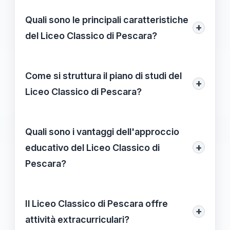
Quali sono le principali caratteristiche
+
del Liceo Classico di Pescara?
Il Liceo Classico di Pescara si distingue
per un curriculum interdisciplinare, progetti
Come si struttura il piano di studi del
+
extracurriculari ricchi e un forte supporto
Liceo Classico di Pescara?
nella preparazione per l'università. Queste
Il piano di studi è caratterizzato da
caratteristiche contribuiscono a formare
un'integrazione di materie umanistiche,
Quali sono i vantaggi dell'approccio
studenti critici e consapevoli.
scientifiche e artistiche, per favorire una
+
educativo del Liceo Classico di
comprensione profonda delle complessità
Pescara?
del mondo moderno.
L'approccio educativo promuove la
curiosità intellettuale, la collaborazione e
Il Liceo Classico di Pescara offre
+
l'apprendimento attivo. Questo crea un
attività extracurriculari?