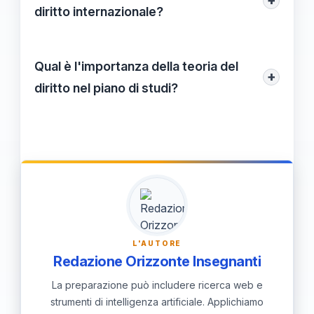
+
avvocatura, consulenza legale, diritto
diritto internazionale?
d'impresa, risorse umane, e lavoro nel
Il piano di studi include corsi di diritto
settore pubblico e organizzazioni non
internazionale che analizzano le relazioni
Qual è l'importanza della teoria del
governative.
+
legali tra stati e organizzazioni
diritto nel piano di studi?
internazionali, preparandoci alle sfide
La teoria del diritto fornisce le fondamenta
legali globali.
per comprendere i principii giuridici e le
loro applicazioni, formazione essenziale
per ogni aspirante giurista.
L'AUTORE
Redazione Orizzonte Insegnanti
La preparazione può includere ricerca web e
strumenti di intelligenza artificiale. Applichiamo