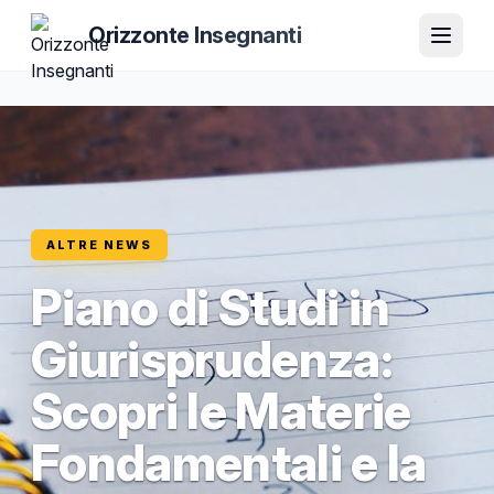
Orizzonte Insegnanti
ALTRE NEWS
Piano di Studi in
Giurisprudenza:
Scopri le Materie
Fondamentali e la