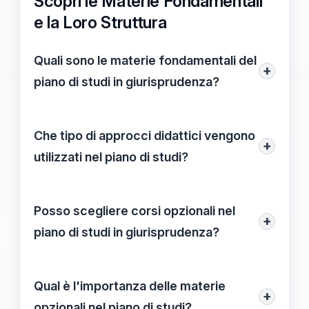
Scopri le Materie Fondamentali
e la Loro Struttura
Quali sono le materie fondamentali del
+
piano di studi in giurisprudenza?
Le materie fondamentali comprendono
Storia del diritto, Diritto civile, Diritto
Che tipo di approcci didattici vengono
+
penale, Procedura civile e penale, e Diritto
utilizzati nel piano di studi?
internazionale. Queste discipline
Il piano di studi utilizza un approccio che
forniscono le basi necessarie per una
integra teoria e pratica, attraverso lezioni
Posso scegliere corsi opzionali nel
solida formazione giuridica.
+
frontali, seminari, e tirocini, per facilitare
piano di studi in giurisprudenza?
un'apprendimento concreto e applicabile.
Sì, il piano di studi permette di scegliere
corsi opzionali in aree specifiche come
Qual è l'importanza delle materie
+
diritto della famiglia, diritto commerciale, e
opzionali nel piano di studi?