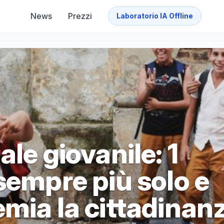
News
Prezzi
Laboratorio IA Offline
le giovanile: 1
sempre più solo e
emia la cittadinan