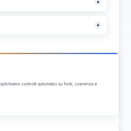
+
attiva e coinvolgimento di oltre 40mila alunni.
 invita partner esterni (aziende, enti locali,
 timeline; prevedi momenti di verifica e una
+
i contatti ufficiali della Fondazione Articolo
li e opportunità di collaborazione.
pplichiamo controlli automatici su fonti, coerenza e