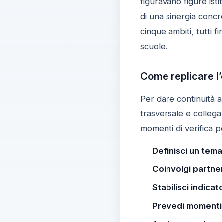
figuravano figure ist
di una sinergia concr
cinque ambiti, tutti f
scuole.
Come replicare l’
Per dare continuità 
trasversale e collegan
momenti di verifica p
Definisci un tema
Coinvolgi partne
Stabilisci indicat
Prevedi momenti 