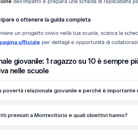
zione
dell’impatto e prepara una scheda di replicabilità per
ipare o ottenere la guida completa
are un progetto civico nella tua scuola, scarica la scheda 
pagina ufficiale
per dettagli e opportunità di collaboraz
nale giovanile: 1 ragazzo su 10 è sempre pi
iva nelle scuole
a povertà relazionale giovanile e perché è importante 
gami sociali tra coetanei che lascia i giovani isolati. L’ar
ti premiati mirano a promuovere cittadinanza attiva e relaz
tti premiati a Montecitorio e quali obiettivi hanno?
miati figurano Viva la Costituzione (democrazia e cittadin
a), #NEXT STEP (orientamento futuro), Online Onlife (pate