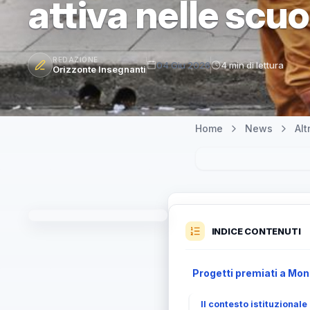
attiva nelle scuo
REDAZIONE
04 Giu 2026
4 min di lettura
Orizzonte Insegnanti
Home
News
Al
INDICE CONTENUTI
Progetti premiati a Mont
Il contesto istituzionale