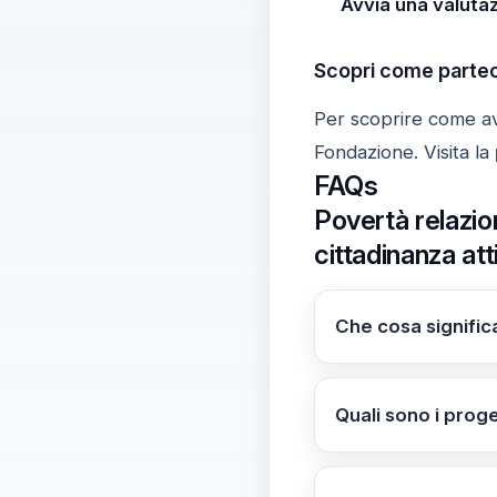
Avvia una valuta
Scopri come partec
Per scoprire come avvi
Fondazione. Visita la
FAQs
Povertà relazio
cittadinanza att
Che cosa signific
È la mancanza di le
solo e che i proget
Quali sono i proge
Tra i progetti pre
(alimentazione san