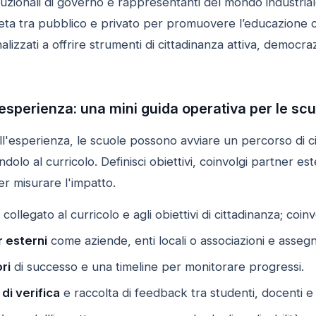
ituzionali di governo e rappresentanti del mondo industrial
eta tra pubblico e privato per promuovere l’educazione civi
inalizzati a offrire strumenti di cittadinanza attiva, democr
esperienza: una mini guida operativa per le sc
all'esperienza, le scuole possono avviare un percorso di 
dolo al curricolo. Definisci obiettivi, coinvolgi partner este
er misurare l'impatto.
collegato al curricolo e agli obiettivi di cittadinanza; coinv
r esterni
come aziende, enti locali o associazioni e assegna
ori
di successo e una timeline per monitorare progressi.
di verifica
e raccolta di feedback tra studenti, docenti e