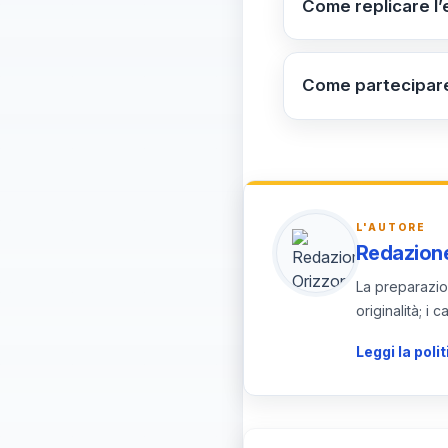
Come replicare l’
futuro (economia ci
Parti da un tema tr
associazioni) con r
Come partecipare
valutazione dell’im
Per partecipare o o
49. Visita la pagin
L'AUTORE
Redazione
La preparazion
originalità; i
Leggi la polit