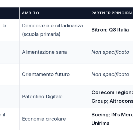
AMBITO
PARTNER PRINCIPAL
 la
Democrazia e cittadinanza
Bitron
;
Q8 Italia
(scuola primaria)
Alimentazione sana
Non specificato
Orientamento futuro
Non specificato
Corecom regiona
Patentino Digitale
Group
;
Altrocon
 il
Boeing
;
IN’s Mer
Economia circolare
Unirima