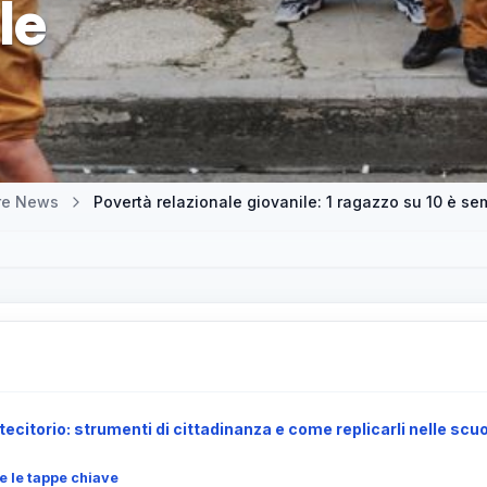
le
tre News
ecitorio: strumenti di cittadinanza e come replicarli nelle scu
 e le tappe chiave