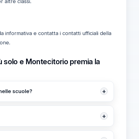
 altre classi.
informativa e contatta i contatti ufficiali della
ione.
ù solo e Montecitorio premia la
+
nelle scuole?
ticolo riporta che 1 ragazzo su 10 è sempre più
ioni positive nelle scuole.
+
anza, scuola primaria), Mi piace un mondo
ntino digitale) e GEA EDU – Idee per il