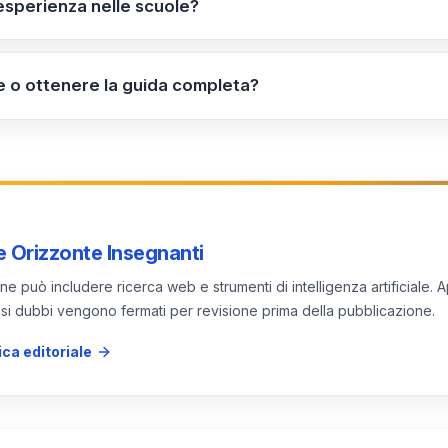
esperienza nelle scuole?
rcolare). Gli obiettivi includono strumenti di cittadinanza 
asversale legato al curricolo e coinvolgi studenti e docenti;
uoli chiari e risorse; definisci indicatori di successo e una
 o ottenere la guida completa?
patto per poter replicare l’esperienza in altre classi.
ttenere la guida, scarica la scheda informativa e rivolgiti a
a ufficiale all’indirizzo https://www.articolo49.it per dettag
 Orizzonte Insegnanti
e può includere ricerca web e strumenti di intelligenza artificiale. A
 casi dubbi vengono fermati per revisione prima della pubblicazione.
ica editoriale