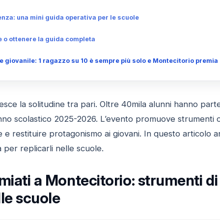
nza: una mini guida operativa per le scuole
 o ottenere la guida completa
 giovanile: 1 ragazzo su 10 è sempre più solo e Montecitorio premia l
resce la solitudine tra pari. Oltre 40mila alunni hanno part
anno scolastico 2025-2026. L’evento promuove strumenti co
 e restituire protagonismo ai giovani. In questo articolo an
à per replicarli nelle scuole.
miati a Montecitorio: strumenti d
lle scuole