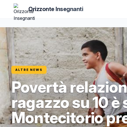
Orizzonte Insegnanti
ALTRE NEWS
Povertà relaziona
ragazzo su 10 è 
Montecitorio pr