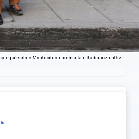
Povertà relazionale giovanile: 1 ragazzo su 10 è sempre più solo e Montecitorio premia la cittadinanza attiva nelle scuole
ole