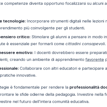
e competenze diventa opportuno focalizzarsi su alcuni amb
e tecnologie:
Incorporare strumenti digitali nelle lezioni n
rendimento più coinvolgente per gli studenti.
ensiero critico:
Stimolare gli alunni a pensare in modo i
vute è essenziale per formarli come
cittadini consapevoli
.
nessere emotivo:
I docenti dovrebbero essere preparati
udenti, creando un ambiente di apprendimento
favorente
p
ssionale:
Collaborare con altri educatori e partecipare 
pratiche innovative.
ategie è fondamentale per rendere la
professionalità do
rontare le sfide odierne della pedagogia. Investire nella 
vestire nel futuro dell'intera comunità educativa.