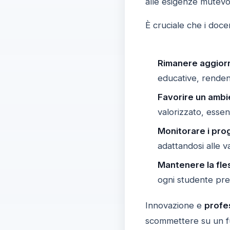
alle esigenze mutevol
È cruciale che i doc
Rimanere aggiorn
educative, rendend
Favorire un ambi
valorizzato, essen
Monitorare i prog
adattandosi alle v
Mantenere la fless
ogni studente pre
Innovazione e
profe
scommettere su un fut