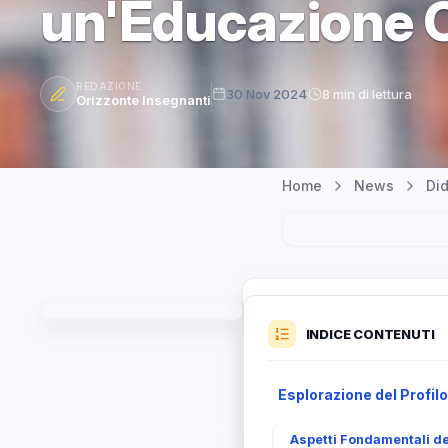
un'Educazione O
REDAZIONE
30 Nov 2024
8 min di lettura
Orizzonte Insegnanti
Home
News
Did
INDICE CONTENUTI
Esplorazione del Profilo
Aspetti Fondamentali del