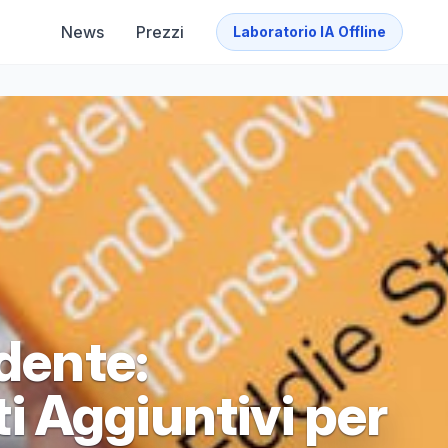
News
Prezzi
Laboratorio IA Offline
udente:
 Aggiuntivi per