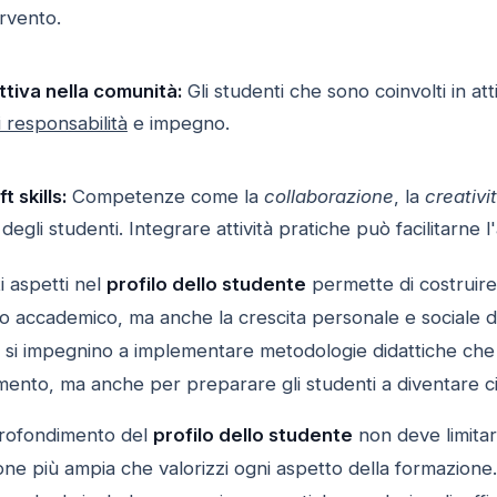
ervento.
tiva nella comunità:
Gli studenti che sono coinvolti in att
 responsabilità
e impegno.
t skills:
Competenze come la
collaborazione
, la
creativi
 degli studenti. Integrare attività pratiche può facilitarne
i aspetti nel
profilo dello studente
permette di costruir
o accademico, ma anche la crescita personale e sociale di
ni si impegnino a implementare metodologie didattiche che
mento, ma anche per preparare gli studenti a diventare ci
profondimento del
profilo dello studente
non deve limita
ione più ampia che valorizzi ogni aspetto della formazio