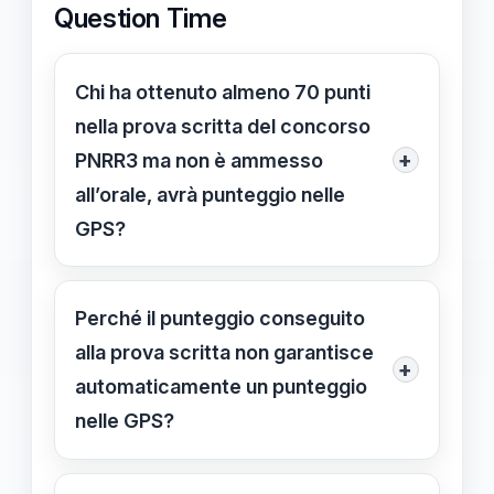
Question Time
Chi ha ottenuto almeno 70 punti
nella prova scritta del concorso
+
PNRR3 ma non è ammesso
all’orale, avrà punteggio nelle
GPS?
No, chi non supera anche la prova
orale non riceve punteggio nelle GPS,
Perché il punteggio conseguito
anche avendo ottenuto almeno 70
alla prova scritta non garantisce
+
punti alla prova scritta.
automaticamente un punteggio
nelle GPS?
Perché il punteggio nelle GPS si