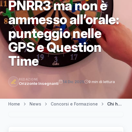
PNRR3 ma non è
ammesso all’orale:
punteggio nelle
GPS e Question
Time
REDAZIONE
14 Dic 2025
9 min di lettura
Orizzonte Insegnanti
Home
News
Concorsi e Formazione
Chi ha ottenuto almeno 70 punti nella prova scritta del concorso PNRR3 ma non è ammesso all’orale: punteggio nelle GPS e Question Time