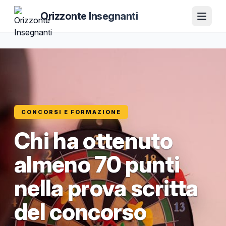
Orizzonte Insegnanti
CONCORSI E FORMAZIONE
Chi ha ottenuto
almeno 70 punti
nella prova scritta
del concorso