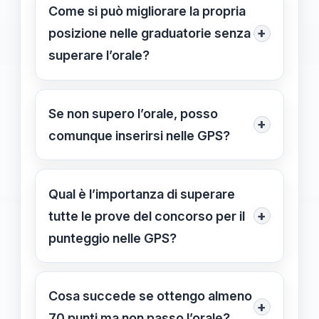
attribuisce solo dopo aver superato
Come si può migliorare la propria
tutte le prove del concorso,
+
posizione nelle graduatorie senza
compresa quella orale, come chiarito
superare l’orale?
nel Question Time del 9/12/2025.
Puoi aumentare i punti accumulando
incarichi di supplenza, partecipando
Se non supero l’orale, posso
+
ad altri concorsi o attraverso
comunque inserirsi nelle GPS?
l’accumulo di servizi certificati, senza
Sì, è possibile iscriversi alle GPS
bisogno di superare l’orale.
senza aver superato l’orale, ma senza
Qual è l’importanza di superare
ottenere punteggio aggiuntivo legato
+
tutte le prove del concorso per il
al concorso.
punteggio nelle GPS?
Superare tutte le prove, inclusa quella
orale, permette di ottenere un
Cosa succede se ottengo almeno
+
punteggio supplementare nelle
70 punti ma non passo l’orale?