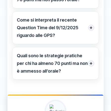
graduatorie, migliorando la posizione
In questa situazione, il punteggio
rispetto ad altri candidati.
rimane senza effetti sulle GPS e non
Come si interpreta il recente
si può beneficiare del punteggio
+
Question Time del 9/12/2025
aggiuntivo previsto per chi supera
riguardo alle GPS?
anche l’orale.
Il Question Time ha chiarito che il
punteggio del superamento delle
Quali sono le strategie pratiche
prove non comporta
+
per chi ha almeno 70 punti ma non
automaticamente un vantaggio nelle
è ammesso all’orale?
GPS senza la partecipazione e il
Conviene continuare a studiare e
superamento dell’orale.
accumulare incarichi, partecipando
ad altri concorsi per migliorare il
punteggio complessivo e le