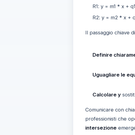
R1: y = m1 * x + q
R2: y = m2 * x + 
Il passaggio chiave d
Definire chiarame
Uguagliare le eq
Calcolare y
sostit
Comunicare con chia
professionisti che op
intersezione
emerge 