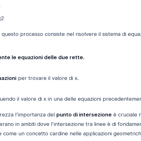
1
q2
i questo processo consiste nel risolvere il sistema di equaz
nte le equazioni delle due rette.
uazioni
per trovare il valore di x.
uendo il valore di x in una delle equazioni precedentemen
rezza l'importanza del
punto di intersezione
è cruciale n
erano in ambiti dove l'intersezione tra linee è di fondame
come un concetto cardine nelle applicazioni geometriche