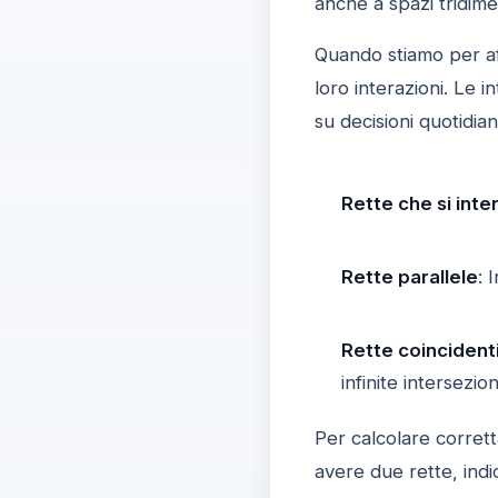
anche a spazi tridimen
Quando stiamo per aff
loro interazioni. Le i
su decisioni quotidian
Rette che si int
Rette parallele
: 
Rette coincident
infinite intersezion
Per calcolare corret
avere due rette, ind