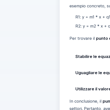
esempio concreto, su
R1: y = m1 * x + q
R2: y = m2 * x + 
Per trovare il
punto 
Stabilire le equaz
Uguagliare le eq
Utilizzare il valor
In conclusione, il
pun
settori. Pertanto, a