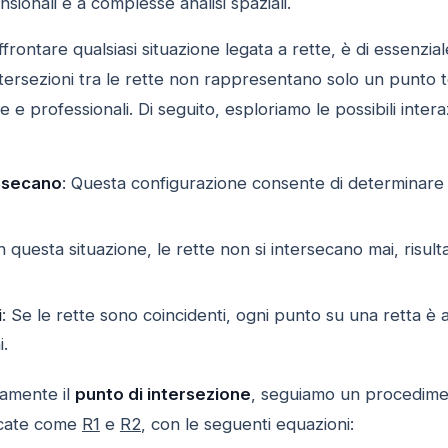
sionali e a complesse analisi spaziali.
rontare qualsiasi situazione legata a rette, è di essenzi
ntersezioni tra le rette non rappresentano solo un punto te
e e professionali. Di seguito, esploriamo le possibili interaz
ersecano
: Questa configurazione consente di determinar
In questa situazione, le rette non si intersecano mai, risu
i
: Se le rette sono coincidenti, ogni punto su una retta è
i.
tamente il
punto di intersezione
, seguiamo un procedimen
icate come
R1
e
R2
, con le seguenti equazioni: