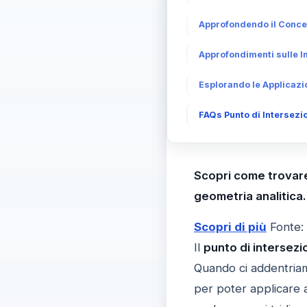
Approfondendo il Concet
Approfondimenti sulle Im
Esplorando le Applicazio
FAQs Punto di Intersezio
Scopri come trovare
geometria analitica.
Scopri di più
Fonte:
Il
punto di intersezi
Quando ci addentria
per poter applicare a