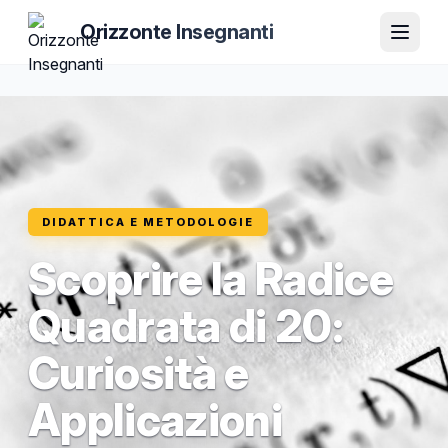
Orizzonte Insegnanti
DIDATTICA E METODOLOGIE
Scoprire la Radice
Quadrata di 20:
Curiosità e
Applicazioni