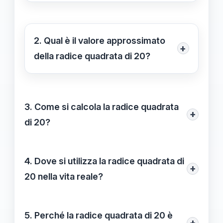
La radice quadrata di 20,
rappresentata come √20, è il numero
che, moltiplicato per se stesso, dà
2. Qual è il valore approssimato
+
come risultato 20. È un numero
della radice quadrata di 20?
irrazionale e può essere semplificato
La radice quadrata di 20 è
come 2√5.
approssimativamente 4.47, un numero
3. Come si calcola la radice quadrata
utile in diversi contesti matematici e
+
di 20?
scientifici.
Per calcolare la radice quadrata di 20, si
possono usare metodi come la
4. Dove si utilizza la radice quadrata di
+
decomposizione in fattori, dove √20 si
20 nella vita reale?
può riscrivere come √(4 * 5), risultando in
La radice quadrata di 20 trova
2√5.
applicazione in geometria, come nel
5. Perché la radice quadrata di 20 è
+