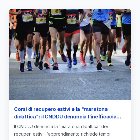
Corsi di recupero estivi e la "maratona
didattica": il CNDDU denuncia l'inefficacia
della compressione dei tempi scolastici
Il CNDDU denuncia la 'maratona didattica' dei
recuperi estivi: l'apprendimento richiede tempi