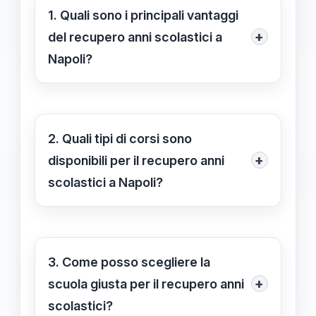
1. Quali sono i principali vantaggi
+
del recupero anni scolastici a
Napoli?
Il recupero anni scolastici a Napoli
offre la possibilità di completare il
percorso di studi in modo flessibile e
2. Quali tipi di corsi sono
personalizzato, consentendo agli
+
disponibili per il recupero anni
studenti di recuperare le materie
scolastici a Napoli?
perse e conseguire il diploma senza
A Napoli è possibile trovare corsi
dover aspettare un anno scolastico
serali, lezioni individuali e programmi
aggiuntivo.
online. Queste opzioni offrono una
3. Come posso scegliere la
grande flessibilità e consentono di
+
scuola giusta per il recupero anni
adattare il recupero alle esigenze
scolastici?