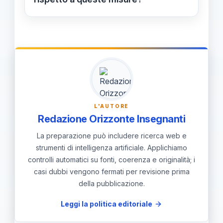
comparto.
La FLC-CGIL critica l’impostazione e
chiede criteri chiari caso per caso per
evitare autocensura e tutelare
l’autonomia professionale dei docenti.
L'AUTORE
Redazione Orizzonte Insegnanti
La preparazione può includere ricerca web e
strumenti di intelligenza artificiale. Applichiamo
controlli automatici su fonti, coerenza e originalità; i
casi dubbi vengono fermati per revisione prima
della pubblicazione.
Leggi la politica editoriale