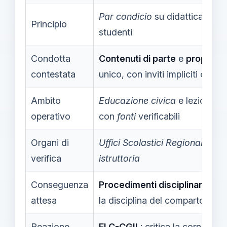
Par condicio
su didattica e co
Principio
studenti
Condotta
Contenuti di parte
e
propagand
contestata
unico, con inviti impliciti o espli
Ambito
Educazione civica
e lezioni: n
operativo
con
fonti
verificabili
Organi di
Uffici Scolastici Regionali
per r
verifica
istruttoria
Conseguenza
Procedimenti disciplinari
e pos
attesa
la disciplina del comparto
Reazione
FLC-CGIL
: critica la cornice e