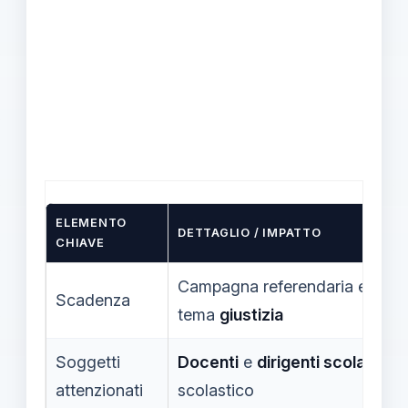
ELEMENTO
DETTAGLIO / IMPATTO
CHIAVE
Campagna referendaria e voto
Scadenza
tema
giustizia
Soggetti
Docenti
e
dirigenti scolastici
c
attenzionati
scolastico