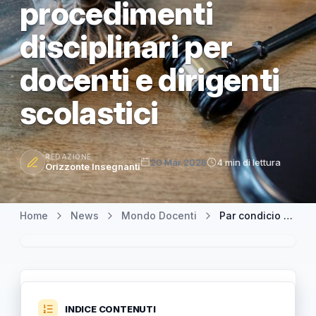
procedimenti
disciplinari per
docenti e dirigenti
scolastici
REDAZIONE
20 Mar 2026
4 min di lettura
Orizzonte Insegnanti
Home
News
Mondo Docenti
Par condicio nel referendum sulla giustizia 22-23 marzo: procedimenti disciplinari per docenti e dirigenti scolastici
INDICE CONTENUTI