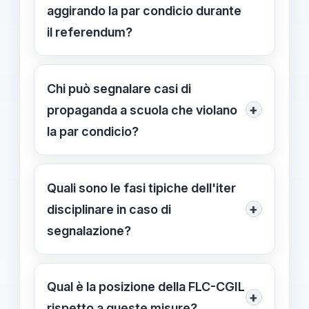
aggirando la par condicio durante
il referendum?
Verificare contenuti di parte nelle
lezioni e nelle comunicazioni; se
Chi può segnalare casi di
confermata, avviare l'iter disciplinare
+
propaganda a scuola che violano
per evitare condizionamenti nel voto.
la par condicio?
Possono segnalare docenti, dirigenti
scolastici, studenti e famiglie agli
Quali sono le fasi tipiche dell'iter
Uffici Scolastici Regionali che
+
disciplinare in caso di
osservano contenuti di parte o
segnalazione?
richiami allo schieramento.
Contestazione, contraddittorio e
decisione, con possibile istruttoria; le
Qual è la posizione della FLC-CGIL
+
sanzioni seguono la disciplina del
rispetto a queste misure?