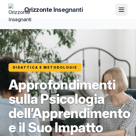
Orizzonte Insegnanti
DIDATTICA E METODOLOGIE
Approfondimenti
sulla Psicologia
dell’Apprendimento
e il Suo Impatto