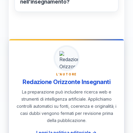
nell'insegnamento?
l'apprendimento più significativo,
Personalizzare l'insegnamento
portando a performance
consente di adattare i contenuti e le
accademiche migliori.
modalità educative alle esigenze
specifiche di ciascuno studente,
aumentando la motivazione e
l'engagement nel processo di
apprendimento.
L'AUTORE
Redazione Orizzonte Insegnanti
La preparazione può includere ricerca web e
strumenti di intelligenza artificiale. Applichiamo
controlli automatici su fonti, coerenza e originalità; i
casi dubbi vengono fermati per revisione prima
della pubblicazione.
Leggi la politica editoriale