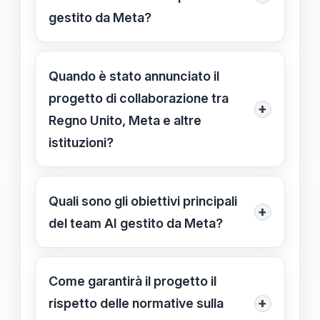
gestito da Meta?
Il team svilupperà soluzioni AI open
source per ottimizzare i servizi
Quando è stato annunciato il
pubblici, migliorando efficienza,
progetto di collaborazione tra
+
sicurezza e gestione delle
Regno Unito, Meta e altre
informazioni.
istituzioni?
Il progetto è stato annunciato il
15/09/2023 ed è attualmente in fase
Quali sono gli obiettivi principali
+
di implementazione.
del team AI gestito da Meta?
Gli obiettivi includono migliorare
l'efficienza dei servizi pubblici,
Come garantirà il progetto il
garantire la sicurezza dei dati e
+
rispetto delle normative sulla
sviluppare tecnologie autonome per