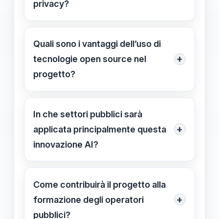
privacy?
le pubbliche amministrazioni.
Il progetto adotterà strumenti
conformi alle normative europee e
Quali sono i vantaggi dell’uso di
internazionali sulla privacy,
+
tecnologie open source nel
garantendo la protezione dei dati
progetto?
sensibili durante lo sviluppo e
L’open source favorisce trasparenza,
l'implementazione delle tecnologie AI.
collaborazione tra istituzioni e
In che settori pubblici sarà
controllo sui sistemi, garantendo
+
applicata principalmente questa
autonomia e sicurezza nell’uso delle
innovazione AI?
tecnologie AI.
L’innovazione AI verrà applicata
principalmente in sanità, trasporti,
Come contribuirà il progetto alla
amministrazione pubblica e gestione
+
formazione degli operatori
delle infrastrutture.
pubblici?