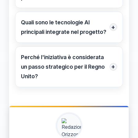
Verranno sviluppati programmi di
formazione continua per gli operatori
Quali sono le tecnologie AI
+
pubblici, migliorando le competenze
principali integrate nel progetto?
in AI e analisi dei dati, con supporto
Le tecnologie principali includono
di Meta.
modelli open source come Llama di
Perché l'iniziativa è considerata
Meta, utilizzati per testo, immagini,
+
un passo strategico per il Regno
video e audio, garantendo autonomia
Unito?
e sicurezza.
Perché rafforza la posizione del
Regno Unito come leader
nell’innovazione digitale e mantiene il
controllo sulle infrastrutture critiche e
i dati sensibili.