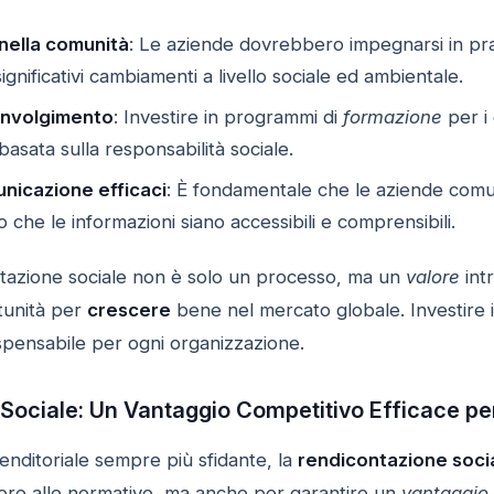
 nella comunità
: Le aziende dovrebbero impegnarsi in pra
gnificativi cambiamenti a livello sociale ed ambientale.
involgimento
: Investire in programmi di
formazione
per i
basata sulla responsabilità sociale.
unicazione efficaci
: È fondamentale che le aziende comuni
 che le informazioni siano accessibili e comprensibili.
ontazione sociale non è solo un processo, ma un
valore
int
tunità per
crescere
bene nel mercato globale. Investire 
spensabile per ogni organizzazione.
Sociale: Un Vantaggio Competitivo Efficace pe
nditoriale sempre più sfidante, la
rendicontazione soci
ere alle normative, ma anche per garantire un
vantaggio