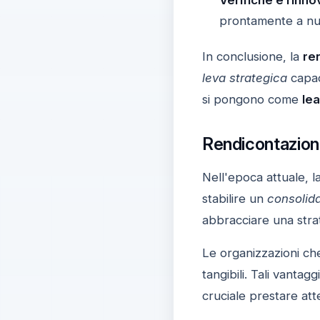
prontamente a nuo
In conclusione, la
re
leva strategica
capac
si pongono come
le
Rendicontazion
Nell'epoca attuale, l
stabilire un
consolid
abbracciare una stra
Le organizzazioni che
tangibili. Tali vantagg
cruciale prestare att