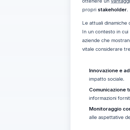
ottenere un
vantaggi
propri
stakeholder
.
Le attuali dinamiche
In un contesto in cui
aziende che mostrano
vitale considerare tr
Innovazione e a
impatto sociale.
Comunicazione t
informazioni fornit
Monitoraggio co
alle aspettative d