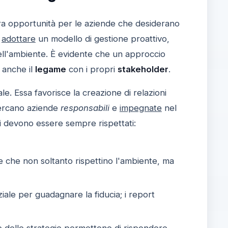
a opportunità per le aziende che desiderano
e
adottare
un modello di gestione proattivo,
 dell'ambiente. È evidente che un approccio
a anche il
legame
con i propri
stakeholder
.
le. Essa favorisce la creazione di relazioni
 cercano aziende
responsabili
e
impegnate
nel
ari devono essere sempre rispettati:
e che non soltanto rispettino l'ambiente, ma
ale per guadagnare la fiducia; i report
e delle strategie permettono di rispondere