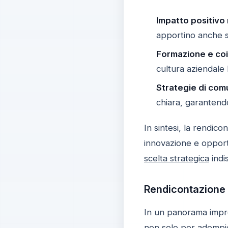
Impatto positivo
apportino anche si
Formazione e co
cultura aziendale 
Strategie di com
chiara, garantendo
In sintesi, la rendic
innovazione e oppor
scelta strategica
indi
Rendicontazione 
In un panorama impre
non solo per adempi