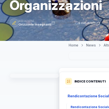
Organizzazioni
REDAZIONE
30 Nov 2024
8 min di lettura
Orizzonte Insegnanti
Home
News
Al
INDICE CONTENUTI
Rendicontazione Sociale
Rendicontazione Sociale