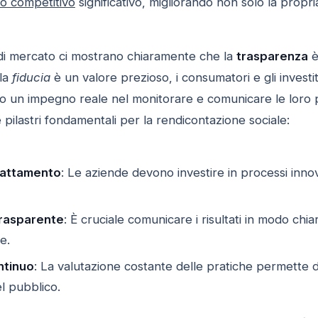
o competitivo
significativo, migliorando non solo la propr
 di mercato ci mostrano chiaramente che la
trasparenza
è
 la
fiducia
è un valore prezioso, i consumatori e gli inves
 un impegno reale nel monitorare e comunicare le loro p
e pilastri fondamentali per la rendicontazione sociale:
dattamento
: Le aziende devono investire in processi innovat
rasparente
: È cruciale comunicare i risultati in modo c
e.
ntinuo
: La valutazione costante delle pratiche permette 
el pubblico.