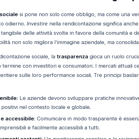
sociale
si pone non solo come obbligo, ma come una ver
to odierno.
Investire
nella rendicontazione significa anch
 tangibile delle attività svolte in favore della comunità e
ibilità non solo migliora l'immagine aziendale, ma consolid
dicontazione sociale, la
trasparenza
gioca un ruolo crucia
 termine con investitori e consumatori. I mercati attuali
veritiere sulle loro performance sociali. Tre principi basil
enibile
: Le aziende devono sviluppare pratiche innovativ
 positivi nel contesto locale e globale.
 e accessibile
: Comunicare in modo trasparente è essenzi
rensibili e facilmente accessibili a tutti.
ovamenti costanti
: Un monitoraggio regolare e la revision