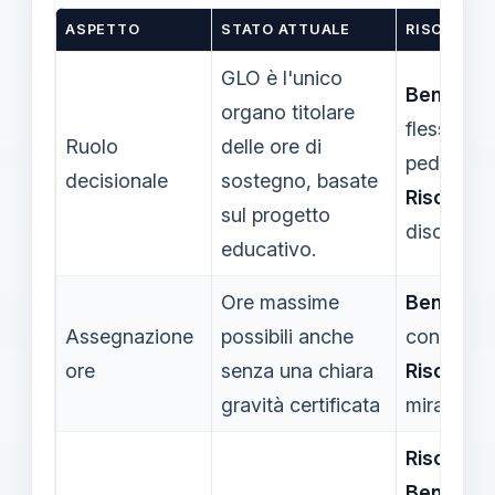
ASPETTO
STATO ATTUALE
RISCHI / B
GLO è l'unico
Benefici:
organo titolare
flessibilità
Ruolo
delle ore di
pedagogi
decisionale
sostegno, basate
Rischi:
pos
sul progetto
discrezion
educativo.
Ore massime
Benefici:
Assegnazione
possibili anche
continuità
ore
senza una chiara
Rischi:
us
gravità certificata
mirato
Rischi:
rit
Benefici: