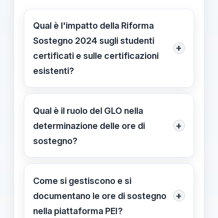
Qual è l'impatto della Riforma
Sostegno 2024 sugli studenti
+
certificati e sulle certificazioni
esistenti?
Secondo il Punto di Walter Miceli, la
riforma non è retroattiva: le
Qual è il ruolo del GLO nella
certificazioni già emesse restano
+
determinazione delle ore di
valide e i diritti acquisiti. Le nuove
sostegno?
modalità incidono sulle modalità di
Il GLO è l'unico organo titolare delle
assegnazione delle ore di sostegno e
ore di sostegno, basate sul progetto
Come si gestiscono e si
sull'organizzazione del PEI,
educativo. Garantisce flessibilità
+
documentano le ore di sostegno
privilegiando una valutazione
pedagogica e coordinamento tra
nella piattaforma PEI?
contestualizzata del contesto di