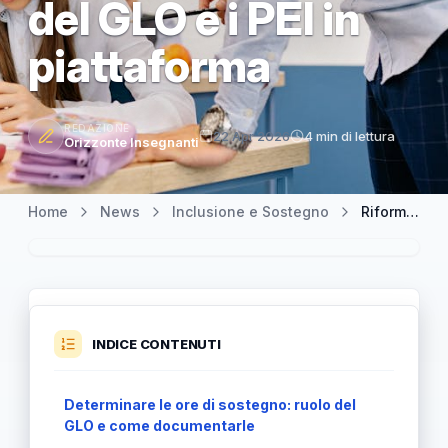
del GLO e i PEI in
piattaforma
REDAZIONE
22 Apr 2026
4 min di lettura
Orizzonte Insegnanti
Home
News
Inclusione e Sostegno
Riforma Sostegno 2024: cosa cambia per gli studenti certificati, il ruolo del GLO e i PEI in piattaforma
INDICE CONTENUTI
Determinare le ore di sostegno: ruolo del
GLO e come documentarle