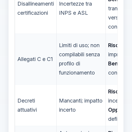
Disallineamenti
Incertezze tra
transizion
certificazioni
INPS e ASL
verso con
contestua
Limiti di uso; non
Rischi:
us
compilabili senza
improprio;
Allegati C e C1
profilo di
Benefici:
funzionamento
controllo
Rischi:
Decreti
Mancanti; impatto
incertezza
attuativi
incerto
Opportuni
definire cr