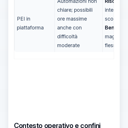
Automazioni non
Rischi:
chiare; possibili
interpreta
PEI in
ore massime
scorrette;
piattaforma
anche con
Benefici:
difficoltà
maggiore
moderate
flessibilità
Contesto operativo e confini