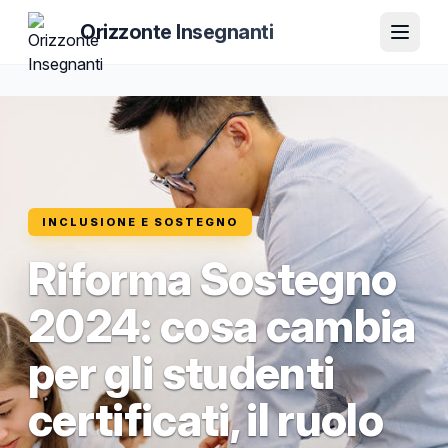
Orizzonte Insegnanti
INCLUSIONE E SOSTEGNO
Riforma Sostegno
2024: cosa cambia
per gli studenti
certificati, il ruolo